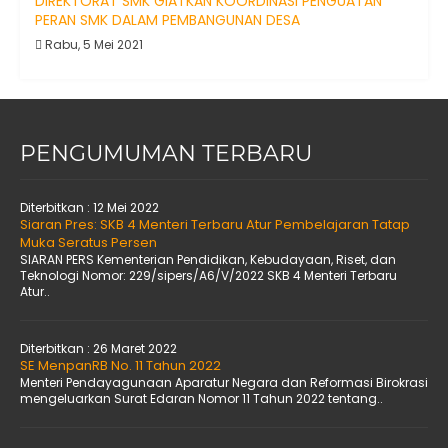
DIREKTORAT SMK GIATKAN KOORDINASI PENGUATAN
PERAN SMK DALAM PEMBANGUNAN DESA
Rabu, 5 Mei 2021
PENGUMUMAN TERBARU
Diterbitkan :
12 Mei 2022
Siaran Pres: SKB 4 Menteri Terbaru Atur Pembelajaran Tatap
Muka Seratus Persen
SIARAN PERS Kementerian Pendidikan, Kebudayaan, Riset, dan
Teknologi Nomor: 229/sipers/A6/V/2022 SKB 4 Menteri Terbaru
Atur..
Diterbitkan :
26 Maret 2022
SE MenpanRB No. 11 Tahun 2022
Menteri Pendayagunaan Aparatur Negara dan Reformasi Birokrasi
mengeluarkan Surat Edaran Nomor 11 Tahun 2022 tentang..