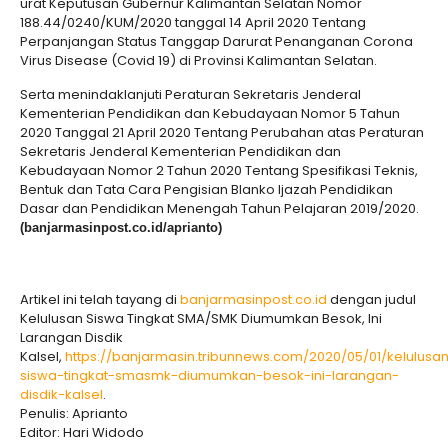
urat Keputusan Gubernur Kalimantan Selatan Nomor
188.44/0240/KUM/2020 tanggal 14 April 2020 Tentang
Perpanjangan Status Tanggap Darurat Penanganan Corona
Virus Disease (Covid 19) di Provinsi Kalimantan Selatan.
Serta menindaklanjuti Peraturan Sekretaris Jenderal
Kementerian Pendidikan dan Kebudayaan Nomor 5 Tahun
2020 Tanggal 21 April 2020 Tentang Perubahan atas Peraturan
Sekretaris Jenderal Kementerian Pendidikan dan
Kebudayaan Nomor 2 Tahun 2020 Tentang Spesifikasi Teknis,
Bentuk dan Tata Cara Pengisian Blanko Ijazah Pendidikan
Dasar dan Pendidikan Menengah Tahun Pelajaran 2019/2020.
(banjarmasinpost.co.id/aprianto)
Artikel ini telah tayang di
banjarmasinpost.co.id
dengan judul
Kelulusan Siswa Tingkat SMA/SMK Diumumkan Besok, Ini
Larangan Disdik
Kalsel,
https://banjarmasin.tribunnews.com/2020/05/01/kelulusa
siswa-tingkat-smasmk-diumumkan-besok-ini-larangan-
disdik-kalsel
.
Penulis: Aprianto
Editor: Hari Widodo