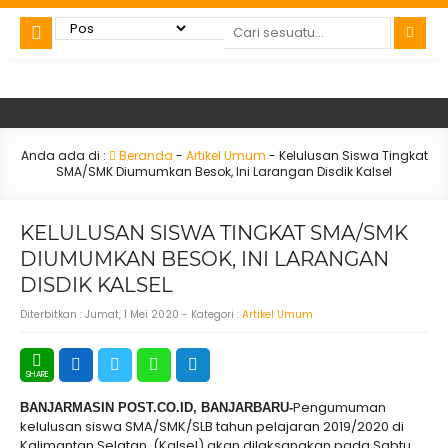
Anda ada di :
Beranda
-
Artikel Umum
-
Kelulusan Siswa Tingkat
SMA/SMK Diumumkan Besok, Ini Larangan Disdik Kalsel
KELULUSAN SISWA TINGKAT SMA/SMK
DIUMUMKAN BESOK, INI LARANGAN
DISDIK KALSEL
Diterbitkan :
Jumat, 1 Mei 2020
- Kategori :
Artikel Umum
Pengumuman
BANJARMASIN POST.CO.ID, BANJARBARU-
kelulusan siswa SMA/SMK/SLB tahun pelajaran 2019/2020 di
Kalimantan Selatan (Kalsel) akan dilaksanakan pada Sabtu,