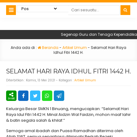
Segenap Guru dan Tenaga Kependidikan SMK
Anda ada di :
Beranda
-
Artikel Umum
-
Selamat Hari Raya
Idhul Fitri 1442 H.
SELAMAT HARI RAYA IDHUL FITRI 1442 H.
Diterbitkan :
Kamis, 13 Mei 2021
- Kategori :
Artikel Umum
Keluarga Besar SMKN 1 Binuang, mengucapkan: “Selamat Hari
Raya Idul Fitri 1442 H. Minal Aidzin Wal Faidzin, mohon maaf lahir
& batin segala salah & khilaf.”
Semoga amal ibadah dan Puasa Ramadhan diterima oleh
Allah SWT, semua senantiasa dilimpahi Berkah Rezeki,