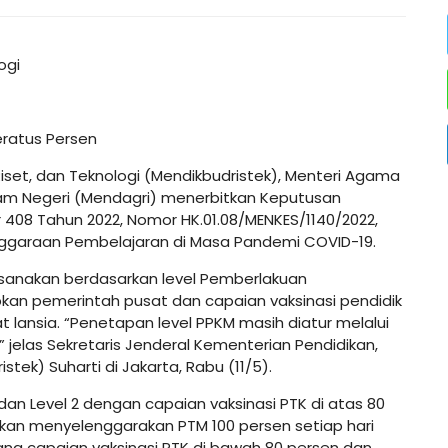
ogi
eratus Persen
Riset, dan Teknologi (Mendikbudristek), Menteri Agama
lam Negeri (Mendagri) menerbitkan Keputusan
408 Tahun 2022, Nomor HK.01.08/MENKES/1140/2022,
ggaraan Pembelajaran di Masa Pandemi COVID-19.
sanakan berdasarkan level Pemberlakuan
an pemerintah pusat dan capaian vaksinasi pendidik
 lansia. “Penetapan level PPKM masih diatur melalui
” jelas Sekretaris Jenderal Kementerian Pendidikan,
tek) Suharti di Jakarta, Rabu (11/5).
an Level 2 dengan capaian vaksinasi PTK di atas 80
jibkan menyelenggarakan PTM 100 persen setiap hari
ang capaian vaksinasi PTK di bawah 80 persen dan