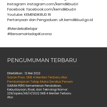
Instagram: instagram.com/kemdikbud.ri
Facebook: facebook.com/kemdikbud.ri
Youtube: KEMENDIKBUD RI
Pertanyaan dan Pengaduan: ult.kemdikbud.go.id
#MerdekaBelajar
#BersamaHadapiKorona
PENGUMUMAN TERBARU
Diterbitkan :
12 Mei 2022
Siaran Pres: SKB 4 Menteri Terbaru Atur
Pembelajaran Tatap Muka Seratus Persen
SIARAN PERS Kementerian Pendidikan,
Kebudayaan, Riset, dan Teknologi Nomor:
229/sipers/A6/V/2022 SKB 4 Menteri Terbaru
Atur..