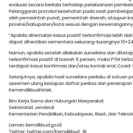
evaluasi secara berkala terhadap pelaksanaan pembela
Pelanggaran protokol kesehatan pada saat pembelajar
oleh pemerintah pusat, pemerintah daerah, ataupun k
provinsi/kabupaten/kota sesuai dengan kewenanganny
“Apabila ditemukan kasus positif terkonfirmasi lebih dar
dapat dihentikan sementara sekurang-kurangnya 10×24 ja
Namun, apabila setelah dilakukan surveilans dan ditet
terkonfirmasi positif di bawah 5 persen, maka PTM ter
terdapat kasus konfirmasi dan/atau kontak erat Covid-
Selanjutnya, apabila hasil surveilans perilaku di satuan
asesmen ulang kesiapan daftar periksa dan penerapan 
Kemendikbudristek.
Biro Kerja Sama dan Hubungan Masyarakat
Sekretariat Jenderal
Kementerian Pendidikan, Kebudayaan, Riset, dan Teknol
Laman: kemdikbud.go.id
Twitter: twitter.com/Kemdikbud_RI