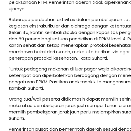
pelaksanaan PTM. Pemerintah daerah tidak diperkenan
ujarnya.
Beberapa perubahan aktivitas dalam pembelajaran tat
kegiatan ekstrakurikuler dan olahraga dengan ketentuan 
Selain itu, kantin kembali dibuka dengan kapasitas peng
dan 50 persen bagi satuan pendidikan di PPKM level 4. P
kantin sehat dan tetap menerapkan protokol kesehatan
membawa bekal dari rumah, maka kita berikan izin agar
penerapan protokol kesehatan,” kata Suharti.
“Untuk pedagang makanan di luar pagar wajib dikoord
setempat dan diperbolehkan berdagang dengan menera
pengaturan PPKM. Pastikan anak-anak kita mengonsums
tambah Suharti.
Orang tua/wali peserta didik masih dapat memilih seh
muka atau pembelajaran jarak jauh sampai tahun ajaran 
memilih pembelajaran jarak jauh perlu melampirkan sura
Suharti.
Pemerintah pusat dan pemerintah daerah sesuai den