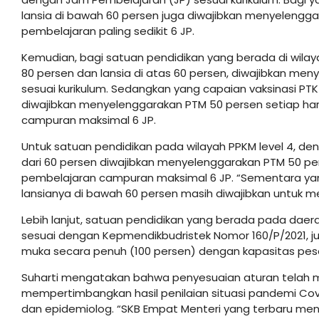
lansia di bawah 60 persen juga diwajibkan menyelengga
pembelajaran paling sedikit 6 JP.
Kemudian, bagi satuan pendidikan yang berada di wilaya
80 persen dan lansia di atas 60 persen, diwajibkan men
sesuai kurikulum. Sedangkan yang capaian vaksinasi PTK
diwajibkan menyelenggarakan PTM 50 persen setiap ha
campuran maksimal 6 JP.
Untuk satuan pendidikan pada wilayah PPKM level 4, deng
dari 60 persen diwajibkan menyelenggarakan PTM 50 pe
pembelajaran campuran maksimal 6 JP. “Sementara yang
lansianya di bawah 60 persen masih diwajibkan untuk m
Lebih lanjut, satuan pendidikan yang berada pada daera
sesuai dengan Kepmendikbudristek Nomor 160/P/2021,
muka secara penuh (100 persen) dengan kapasitas peser
Suharti mengatakan bahwa penyesuaian aturan telah m
mempertimbangkan hasil penilaian situasi pandemi Covi
dan epidemiolog. “SKB Empat Menteri yang terbaru me