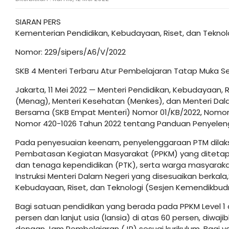
SIARAN PERS
Kementerian Pendidikan, Kebudayaan, Riset, dan Teknol
Nomor: 229/sipers/A6/V/2022
SKB 4 Menteri Terbaru Atur Pembelajaran Tatap Muka S
Jakarta, 11 Mei 2022 — Menteri Pendidikan, Kebudayaan, 
(Menag), Menteri Kesehatan (Menkes), dan Menteri Da
Bersama (SKB Empat Menteri) Nomor 01/KB/2022, Nomor 
Nomor 420-1026 Tahun 2022 tentang Panduan Penyelen
Pada penyesuaian keenam, penyelenggaraan PTM dilak
Pembatasan Kegiatan Masyarakat (PPKM) yang ditetapk
dan tenaga kependidikan (PTK), serta warga masyarakat
Instruksi Menteri Dalam Negeri yang disesuaikan berkala,
Kebudayaan, Riset, dan Teknologi (Sesjen Kemendikbudris
Bagi satuan pendidikan yang berada pada PPKM Level 1 d
persen dan lanjut usia (lansia) di atas 60 persen, diwa
dengan Jam Pembelajaran (JP) sesuai kurikulum. Bagi y