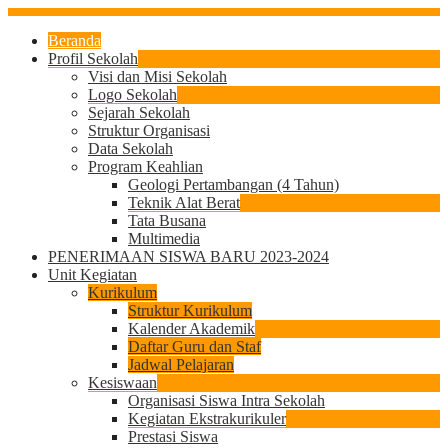
Beranda
Profil Sekolah
Visi dan Misi Sekolah
Logo Sekolah
Sejarah Sekolah
Struktur Organisasi
Data Sekolah
Program Keahlian
Geologi Pertambangan (4 Tahun)
Teknik Alat Berat
Tata Busana
Multimedia
PENERIMAAN SISWA BARU 2023-2024
Unit Kegiatan
Kurikulum
Struktur Kurikulum
Kalender Akademik
Daftar Guru dan Staf
Jadwal Pelajaran
Kesiswaan
Organisasi Siswa Intra Sekolah
Kegiatan Ekstrakurikuler
Prestasi Siswa