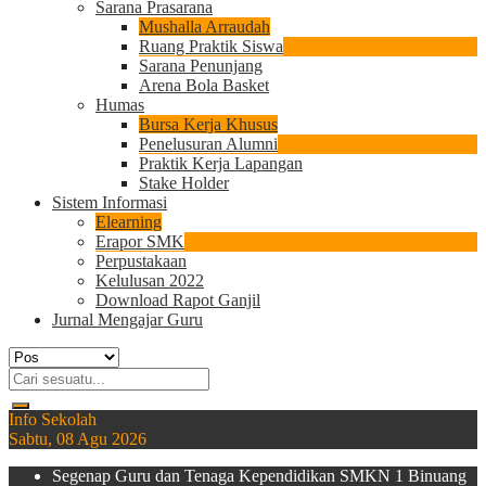
Sarana Prasarana
Mushalla Arraudah
Ruang Praktik Siswa
Sarana Penunjang
Arena Bola Basket
Humas
Bursa Kerja Khusus
Penelusuran Alumni
Praktik Kerja Lapangan
Stake Holder
Sistem Informasi
Elearning
Erapor SMK
Perpustakaan
Kelulusan 2022
Download Rapot Ganjil
Jurnal Mengajar Guru
Info Sekolah
Sabtu, 08 Agu 2026
Segenap Guru dan Tenaga Kependidikan SMKN 1 Binuang