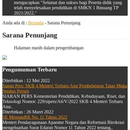
mengucapkan "Selamat dan sukses bagi Peserta didik yang
telah menyelesaikan pendidikan di SMKN 1 Binuang TP
2021/2022,"
Anda ada di :
Beranda
-
Sarana Penunjang
Sarana Penunjang
Halaman masih dalam pengembangan
Pengumuman Terbaru
Diterbitkan :
12 Mei 2022
Siaran Pres: SKB 4 Menteri Terbaru Atur Pembelajaran Tatap Muka
Seratus Persen
SIARAN PERS Kementerian Pendidikan, Kebudayaan, Riset, dan
Teknologi Nomor: 229/sipers/A6/V/2022 SKB 4 Menteri Terbaru
Atur..
Diterbitkan :
26 Maret 2022
SE MenpanRB No. 11 Tahun 2022
Menteri Pendayagunaan Aparatur Negara dan Reformasi Birokrasi
mengeluarkan Surat Edaran Nomor 11 Tahun 2022 tentang..