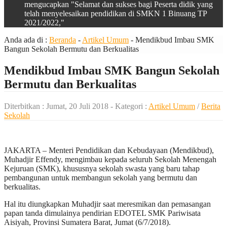
mengucapkan "Selamat dan sukses bagi Peserta didik yang
telah menyelesaikan pendidikan di SMKN 1 Binuang TP
2021/2022,"
Anda ada di :
Beranda
-
Artikel Umum
-
Mendikbud Imbau SMK
Bangun Sekolah Bermutu dan Berkualitas
Mendikbud Imbau SMK Bangun Sekolah
Bermutu dan Berkualitas
Diterbitkan :
Jumat, 20 Juli 2018
- Kategori :
Artikel Umum
/
Berita
Sekolah
JAKARTA – Menteri Pendidikan dan Kebudayaan (Mendikbud),
Muhadjir Effendy, mengimbau kepada seluruh Sekolah Menengah
Kejuruan (SMK), khususnya sekolah swasta yang baru tahap
pembangunan untuk membangun sekolah yang bermutu dan
berkualitas.
Hal itu diungkapkan Muhadjir saat meresmikan dan pemasangan
papan tanda dimulainya pendirian EDOTEL SMK Pariwisata
Aisiyah, Provinsi Sumatera Barat, Jumat (6/7/2018).