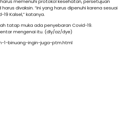
 harus memenuhi protokol kesehatan, persetujuan
harus divaksin. “Ini yang harus dipenuhi karena sesuai
19 Kalsel,” katanya.
dah tatap muka ada penyebaran Covid-19.
ntar mengenai itu. (dly/az/dye)
kn-1-binuang-ingin-juga-ptm.html