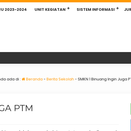
RU 2023-2024
UNIT KEGIATAN
SISTEM INFORMASI
JU
da ada di :
Beranda
-
Berita Sekolah
-
SMKN 1 Binuang Ingin Juga 
UGA PTM