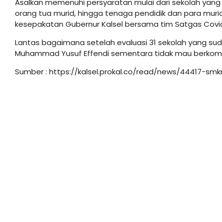
Asalkan memenuhi persyaratan mulai dari sekolah yang
orang tua murid, hingga tenaga pendidik dan para murid 
kesepakatan Gubernur Kalsel bersama tim Satgas Covid-
Lantas bagaimana setelah evaluasi 31 sekolah yang su
Muhammad Yusuf Effendi sementara tidak mau berkome
Sumber : https://kalsel.prokal.co/read/news/44417-sm