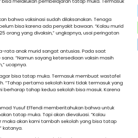
ar bisa melakukan pembelajaran tatap muka. Termasuk
kan bahwa vaksinasi sudah dilaksanakan. Tenaga
 belum bisa karena ada penyakit bawaan. “Kalau murid
25 orang yang divaksin,” ungkapnya, usai peringatan
ata-rata anak murid sangat antusias. Pada saat
 sana. “Namun sayang ketersediaan vaksin masih
n,” ucapnya.
 agar bisa tatap muka. Termasuk membuat wastafel
ah. “Tahap pertama sekolah kami tidak termasuk yang
i berharap tahap kedua sekolah bisa masuk. Karena
ammad Yusuf Effendi memberitahukan bahwa untuk
kan tatap muka. Tapi akan dievaluasi. “Kalau
er maka akan kami tambah sekolah yang bisa tatap
” katanya.