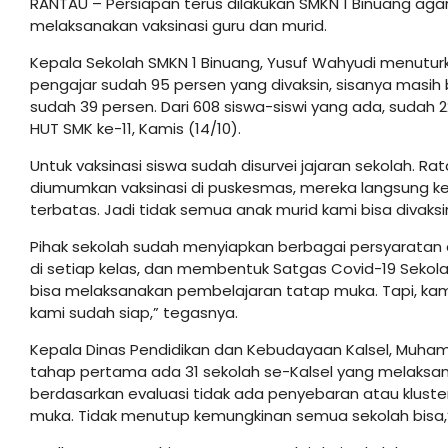
RANTAU – Persiapan terus dilakukan SMKN 1 Binuang ag
melaksanakan vaksinasi guru dan murid.
Kepala Sekolah SMKN 1 Binuang, Yusuf Wahyudi menutur
pengajar sudah 95 persen yang divaksin, sisanya masih
sudah 39 persen. Dari 608 siswa-siswi yang ada, sudah 2
HUT SMK ke-11, Kamis (14/10).
Untuk vaksinasi siswa sudah disurvei jajaran sekolah. R
diumumkan vaksinasi di puskesmas, mereka langsung ke
terbatas. Jadi tidak semua anak murid kami bisa divaksi
Pihak sekolah sudah menyiapkan berbagai persyaratan
di setiap kelas, dan membentuk Satgas Covid-19 Sekol
bisa melaksanakan pembelajaran tatap muka. Tapi, kam
kami sudah siap,” tegasnya.
Kepala Dinas Pendidikan dan Kebudayaan Kalsel, Muh
tahap pertama ada 31 sekolah se-Kalsel yang melaksana
berdasarkan evaluasi tidak ada penyebaran atau klust
muka. Tidak menutup kemungkinan semua sekolah bisa,