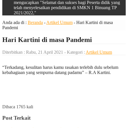
mengucapkan "Selamat dan sukses bagi Peserta didik yang
telah menyelesaikan pendidikan di SMKN 1 Binuang TP
2021/2022,"
Anda ada di :
Beranda
-
Artikel Umum
-
Hari Kartini di masa
Pandemi
Hari Kartini di masa Pandemi
Diterbitkan :
Rabu, 21 April 2021
- Kategori :
Artikel Umum
“Terkadang, kesulitan harus kamu rasakan terlebih dulu sebelum
kebahagiaan yang sempurna datang padamu” – R.A Kartini.
Dibaca 1765 kali
Post Terkait