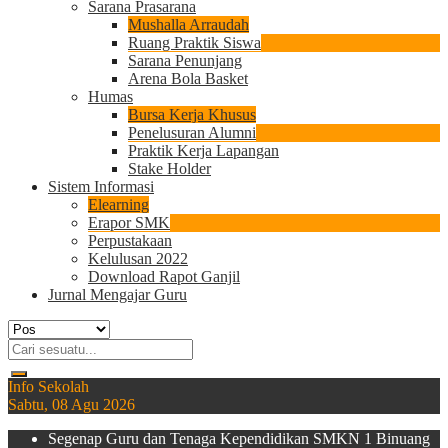
Sarana Prasarana
Mushalla Arraudah
Ruang Praktik Siswa
Sarana Penunjang
Arena Bola Basket
Humas
Bursa Kerja Khusus
Penelusuran Alumni
Praktik Kerja Lapangan
Stake Holder
Sistem Informasi
Elearning
Erapor SMK
Perpustakaan
Kelulusan 2022
Download Rapot Ganjil
Jurnal Mengajar Guru
Info Sekolah
Sabtu, 08 Agu 2026
Segenap Guru dan Tenaga Kependidikan SMKN 1 Binuang