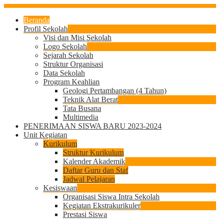
Beranda
Profil Sekolah
Visi dan Misi Sekolah
Logo Sekolah
Sejarah Sekolah
Struktur Organisasi
Data Sekolah
Program Keahlian
Geologi Pertambangan (4 Tahun)
Teknik Alat Berat
Tata Busana
Multimedia
PENERIMAAN SISWA BARU 2023-2024
Unit Kegiatan
Kurikulum
Struktur Kurikulum
Kalender Akademik
Daftar Guru dan Staf
Jadwal Pelajaran
Kesiswaan
Organisasi Siswa Intra Sekolah
Kegiatan Ekstrakurikuler
Prestasi Siswa