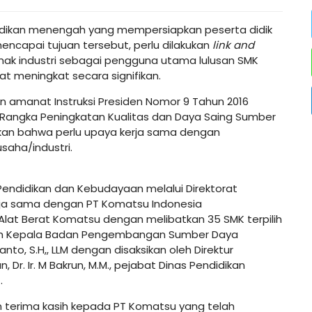
didikan menengah yang mempersiapkan peserta didik
encapai tujuan tersebut, perlu dilakukan
link and
hak industri sebagai pengguna utama lulusan SMK
at meningkat secara signifikan.
n amanat Instruksi Presiden Nomor 9 Tahun 2016
 Rangka Peningkatan Kualitas dan Daya Saing Sumber
nkan bahwa perlu upaya kerja sama dengan
aha/industri.
endidikan dan Kebudayaan melalui Direktorat
rja sama dengan PT Komatsu Indonesia
Alat Berat Komatsu dengan melibatkan 35 SMK terpilih
oleh Kepala Badan Pengembangan Sumber Daya
anto, S.H,, LLM dengan disaksikan oleh Direktur
r. Ir. M Bakrun, M.M., pejabat Dinas Pendidikan
t.
an terima kasih kepada PT Komatsu yang telah