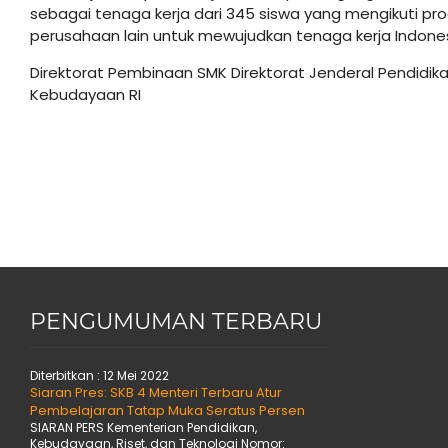
sebagai tenaga kerja dari 345 siswa yang mengikuti pro
perusahaan lain untuk mewujudkan tenaga kerja Indon
Direktorat Pembinaan SMK Direktorat Jenderal Pendidi
Kebudayaan RI
PENGUMUMAN TERBARU
Diterbitkan :
12 Mei 2022
Siaran Pres: SKB 4 Menteri Terbaru Atur
Pembelajaran Tatap Muka Seratus Persen
SIARAN PERS Kementerian Pendidikan,
Kebudayaan, Riset, dan Teknologi Nomor: