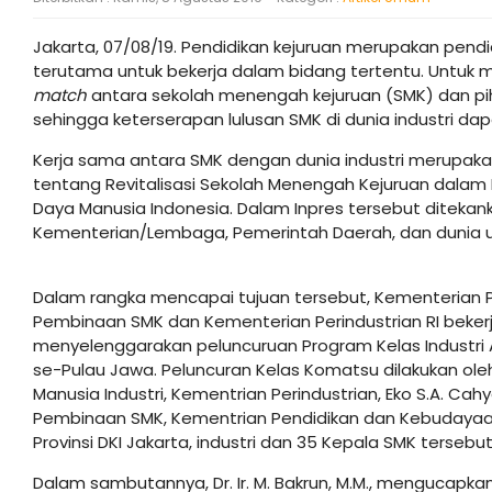
Jakarta, 07/08/19. Pendidikan kejuruan merupakan pen
terutama untuk bekerja dalam bidang tertentu. Untuk m
match
antara sekolah menengah kejuruan (SMK) dan pi
sehingga keterserapan lulusan SMK di dunia industri dap
Kerja sama antara SMK dengan dunia industri merupaka
tentang Revitalisasi Sekolah Menengah Kejuruan dalam
Daya Manusia Indonesia. Dalam Inpres tersebut diteka
Kementerian/Lembaga, Pemerintah Daerah, dan dunia us
Dalam rangka mencapai tujuan tersebut, Kementerian P
Pembinaan SMK dan Kementerian Perindustrian RI beke
menyelenggarakan peluncuruan Program Kelas Industri 
se-Pulau Jawa. Peluncuran Kelas Komatsu dilakukan 
Manusia Industri, Kementrian Perindustrian, Eko S.A. Cahy
Pembinaan SMK, Kementrian Pendidikan dan Kebudayaan, D
Provinsi DKI Jakarta, industri dan 35 Kepala SMK tersebu
Dalam sambutannya, Dr. Ir. M. Bakrun, M.M., mengucapk