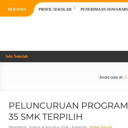
BERANDA
PROFIL SEKOLAH
PENERIMAAN SISWA BARU 
Info Sekolah
Anda ada di :
PELUNCURUAN PROGRAM 
35 SMK TERPILIH
Diterbitkan :
Kamis, 8 Agustus 2019
- Kategori :
Artikel Umum