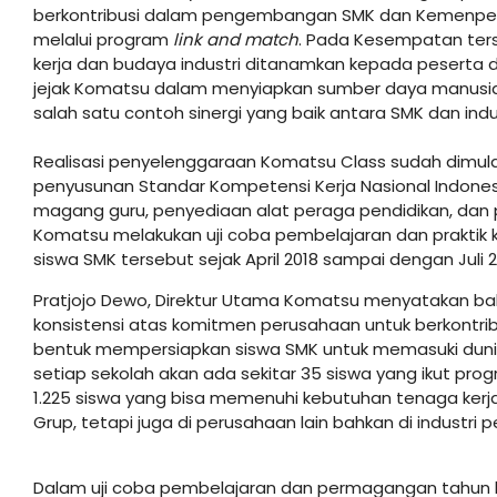
berkontribusi dalam pengembangan SMK dan Kemenpe
melalui program
link and match
. Pada Kesempatan ter
kerja dan budaya industri ditanamkan kepada peserta di
jejak Komatsu dalam menyiapkan sumber daya manusi
salah satu contoh sinergi yang baik antara SMK dan indus
Realisasi penyelenggaraan Komatsu Class sudah dimul
penyusunan Standar Kompetensi Kerja Nasional Indonesia (
magang guru, penyediaan alat peraga pendidikan, dan 
Komatsu melakukan uji coba pembelajaran dan praktik k
siswa SMK tersebut sejak April 2018 sampai dengan Juli 2
Pratjojo Dewo, Direktur Utama Komatsu menyatakan 
konsistensi atas komitmen perusahaan untuk berkontr
bentuk mempersiapkan siswa SMK untuk memasuki dunia ke
setiap sekolah akan ada sekitar 35 siswa yang ikut prog
1.225 siswa yang bisa memenuhi kebutuhan tenaga kerja 
Grup, tetapi juga di perusahaan lain bahkan di industri
Dalam uji coba pembelajaran dan permagangan tahun b