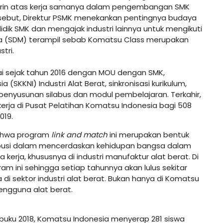
rin atas kerja samanya dalam pengembangan SMK
sebut, Direktur PSMK menekankan pentingnya budaya
dik SMK dan mengajak industri lainnya untuk mengikuti
a (SDM) terampil sebab Komatsu Class merupakan
tri.
ai sejak tahun 2016 dengan MOU dengan SMK,
SKKNI) Industri Alat Berat, sinkronisasi kurikulum,
penyusunan silabus dan modul pembelajaran. Terkahir,
erja di Pusat Pelatihan Komatsu Indonesia bagi 508
019.
bahwa program
link and match
ini merupakan bentuk
ibusi dalam mencerdaskan kehidupan bangsa dalam
rja, khususnya di industri manufaktur alat berat. Di
ram ini sehingga setiap tahunnya akan lulus sekitar
di sektor industri alat berat. Bukan hanya di Komatsu
 pengguna alat berat.
uku 2018, Komatsu Indonesia menyerap 281 siswa