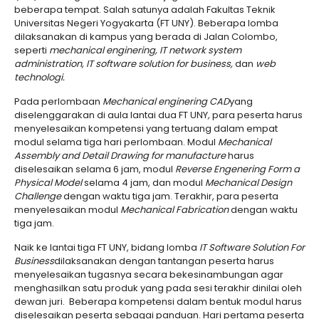
beberapa tempat. Salah satunya adalah Fakultas Teknik
Universitas Negeri Yogyakarta (FT UNY). Beberapa lomba
dilaksanakan di kampus yang berada di Jalan Colombo,
seperti
mechanical enginering, IT
network system
administration, IT software solution for business
,
dan
web
technologi.
Pada perlombaan
Mechanical enginering CAD
yang
diselenggarakan di aula lantai dua FT UNY
,
para peserta harus
menyelesaikan kompetensi yang tertuang dalam empat
modul selama tiga hari perlombaan. Modul
Mechanical
Assembly and Detail Drawing for manufacture
harus
diselesaikan selama 6 jam, modul
Reverse Engenering Form a
Physical Model
selama 4 jam, dan modul
Mechanical Design
Challenge
dengan waktu tiga jam. Terakhir, para peserta
menyelesaikan modul
Mechanical Fabrication
dengan waktu
tiga jam.
Naik ke lantai tiga FT UNY, bidang lomba
IT Software Solution For
Business
dilaksanakan dengan tantangan peserta harus
menyelesaikan tugasnya secara bekesinambungan agar
menghasilkan satu produk yang pada sesi terakhir dinilai oleh
dewan juri. Beberapa kompetensi dalam bentuk modul harus
diselesaikan peserta sebagai panduan. Hari pertama peserta