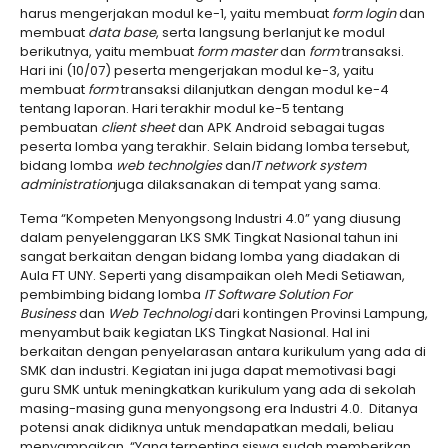
harus mengerjakan modul ke-1, yaitu membuat
form login
dan
membuat
data base
, serta langsung berlanjut ke modul
berikutnya, yaitu membuat
form master
dan
form
transaksi.
Hari ini (10/07) peserta mengerjakan modul ke-3, yaitu
membuat
form
transaksi dilanjutkan dengan modul ke-4
tentang laporan. Hari terakhir modul ke-5 tentang
pembuatan
client sheet
dan APK Android sebagai tugas
peserta lomba yang terakhir. Selain bidang lomba tersebut,
bidang lomba
web technolgies
dan
IT network system
administration
juga dilaksanakan di tempat yang sama.
Tema “Kompeten Menyongsong Industri 4.0” yang diusung
dalam penyelenggaran LKS SMK Tingkat Nasional tahun ini
sangat berkaitan dengan bidang lomba yang diadakan di
Aula FT UNY. Seperti yang disampaikan oleh Medi Setiawan,
pembimbing bidang lomba
IT Software Solution For
Business
dan
Web Technologi
dari kontingen Provinsi Lampung,
menyambut baik kegiatan LKS Tingkat Nasional. Hal ini
berkaitan dengan penyelarasan antara kurikulum yang ada di
SMK dan industri. Kegiatan ini juga dapat memotivasi bagi
guru SMK untuk meningkatkan kurikulum yang ada di sekolah
masing-masing guna menyongsong era Industri 4.0. Ditanya
potensi anak didiknya untuk mendapatkan medali, beliau
menyampaikan, “Yang terpenting siswa sudah memberikan