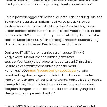
hasil yang maksimal dari apa yang dipelajari selama ini”
Selain penyelenggaraan lomba, di lantai satu gedung Fakultas
Teknik UNY juga dipamerkan hasil karya produk inovasi
mahasiswa, antara lain robotik dari tim Robotik UNY, mobil
urban dengan penggunaan bahan bakar yang sangat irit dari
tim Garuda UNY, rancang bangun dari Teknik Sipil, mobil listrik
dari tim Mobil Listrik UNY, dan berbagai macam busana yang
dibuat oleh mahasiswa Pendidikan Teknik Busana.
Dari area FT UNY, berpindah ke salah
venue
SMKN 6
Yogyakarta. Medali bidang lomba
patisserie
and
confectionery
diperebutkan peserta dari 21 provinsi.
Fasilitas
live straming
disediakan panitia melalui
kanal
YouTube
https://youtu.be/1UKeoUtCDqw
karena
pembimbing dan pengunjung tidak diperkenankan untuk
masuk ke ruangan lomba. Eka Purwanto, panitia bagian teknis,
mengatakan, “ Sampai lomba di hari kedua pelaksanaan
berjalan dengan lancar karena ada komunikasi yang baik
dengan juri dan peserta lomba.”
Siswa SMKN 6 Yogyakarta ditugaskan menjadi
helper
untuk