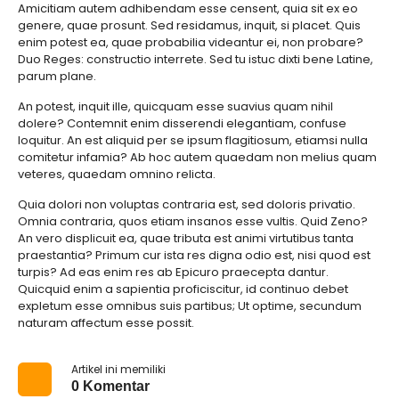
Amicitiam autem adhibendam esse censent, quia sit ex eo
genere, quae prosunt. Sed residamus, inquit, si placet. Quis
enim potest ea, quae probabilia videantur ei, non probare?
Duo Reges: constructio interrete. Sed tu istuc dixti bene Latine,
parum plane.
An potest, inquit ille, quicquam esse suavius quam nihil
dolere? Contemnit enim disserendi elegantiam, confuse
loquitur. An est aliquid per se ipsum flagitiosum, etiamsi nulla
comitetur infamia? Ab hoc autem quaedam non melius quam
veteres, quaedam omnino relicta.
Quia dolori non voluptas contraria est, sed doloris privatio.
Omnia contraria, quos etiam insanos esse vultis. Quid Zeno?
An vero displicuit ea, quae tributa est animi virtutibus tanta
praestantia? Primum cur ista res digna odio est, nisi quod est
turpis? Ad eas enim res ab Epicuro praecepta dantur.
Quicquid enim a sapientia proficiscitur, id continuo debet
expletum esse omnibus suis partibus; Ut optime, secundum
naturam affectum esse possit.
Artikel ini memiliki
0 Komentar