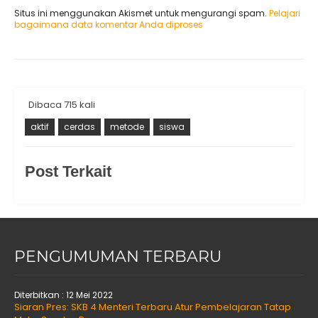
Situs ini menggunakan Akismet untuk mengurangi spam.
Pelajari
bagaimana data komentar Anda diproses
Dibaca 715 kali
aktif
cerdas
metode
siswa
Post Terkait
PENGUMUMAN TERBARU
Diterbitkan :
12 Mei 2022
Siaran Pres: SKB 4 Menteri Terbaru Atur Pembelajaran Tatap