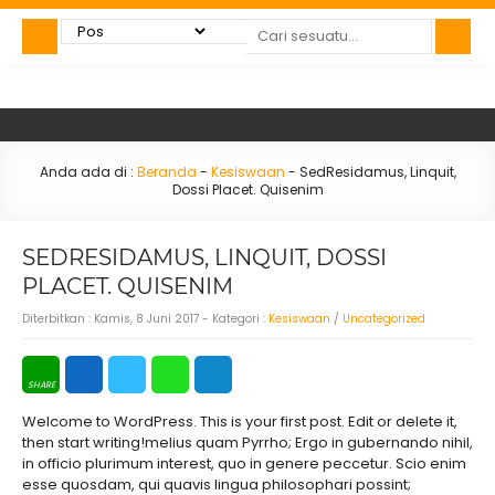
Anda ada di :
Beranda
-
Kesiswaan
-
SedResidamus, Linquit,
Dossi Placet. Quisenim
SEDRESIDAMUS, LINQUIT, DOSSI
PLACET. QUISENIM
Diterbitkan :
Kamis, 8 Juni 2017
- Kategori :
Kesiswaan
/
Uncategorized
Welcome to WordPress. This is your first post. Edit or delete it,
then start writing!melius quam Pyrrho; Ergo in gubernando nihil,
in officio plurimum interest, quo in genere peccetur. Scio enim
esse quosdam, qui quavis lingua philosophari possint;