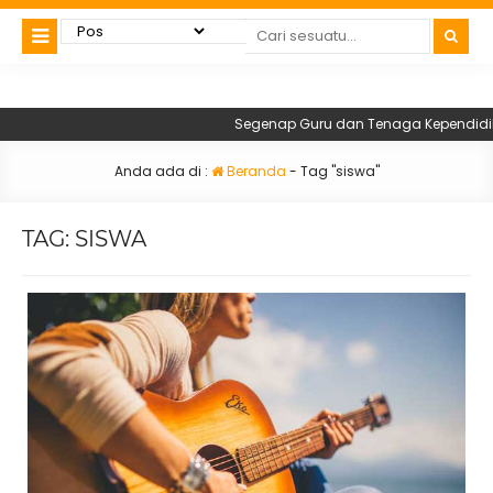
Segenap Guru dan Tenaga Kependidikan 
Anda ada di :
Beranda
-
Tag "siswa"
TAG:
SISWA