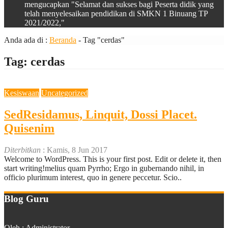
mengucapkan "Selamat dan sukses bagi Peserta didik yang
telah menyelesaikan pendidikan di SMKN 1 Binuang TP
2021/2022,"
Anda ada di :
Beranda
-
Tag "cerdas"
Tag:
cerdas
Kesiswaan
Uncategorized
SedResidamus, Linquit, Dossi Placet.
Quisenim
Diterbitkan
: Kamis, 8 Jun 2017
Welcome to WordPress. This is your first post. Edit or delete it, then
start writing!melius quam Pyrrho; Ergo in gubernando nihil, in
officio plurimum interest, quo in genere peccetur. Scio..
Blog Guru
Oleh : Administrator