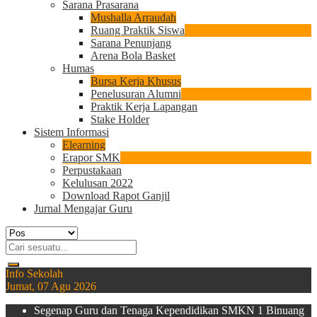
Sarana Prasarana
Mushalla Arraudah
Ruang Praktik Siswa
Sarana Penunjang
Arena Bola Basket
Humas
Bursa Kerja Khusus
Penelusuran Alumni
Praktik Kerja Lapangan
Stake Holder
Sistem Informasi
Elearning
Erapor SMK
Perpustakaan
Kelulusan 2022
Download Rapot Ganjil
Jurnal Mengajar Guru
Info Sekolah
Jumat, 07 Agu 2026
Segenap Guru dan Tenaga Kependidikan SMKN 1 Binuang