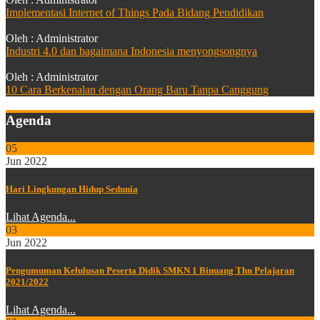
Implementasi Internet of Things Pada Bidang Pendidikan
Oleh : Administrator
Industri 4.0 dan bagaimana Indonesia menyongsongnya
Oleh : Administrator
10 Cara Berkenalan dengan Orang Baru Tanpa Canggung
Agenda
05
Jun 2022
Hari Lingkungan Hidup Sedunia
Lihat Agenda...
03
Jun 2022
Pengumuman Kelulusan Peserta Didik SMKN 1 Binuang Thn Pelajaran
2021/2022
Lihat Agenda...