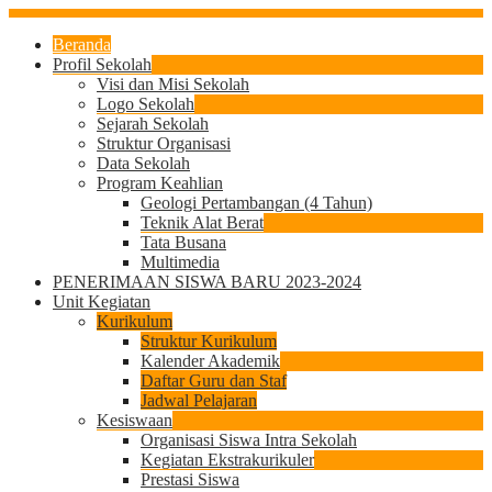
Beranda
Profil Sekolah
Visi dan Misi Sekolah
Logo Sekolah
Sejarah Sekolah
Struktur Organisasi
Data Sekolah
Program Keahlian
Geologi Pertambangan (4 Tahun)
Teknik Alat Berat
Tata Busana
Multimedia
PENERIMAAN SISWA BARU 2023-2024
Unit Kegiatan
Kurikulum
Struktur Kurikulum
Kalender Akademik
Daftar Guru dan Staf
Jadwal Pelajaran
Kesiswaan
Organisasi Siswa Intra Sekolah
Kegiatan Ekstrakurikuler
Prestasi Siswa