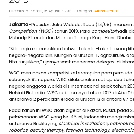
Diterbitkan :
Kamis, 15 Agustus 2019
- Kategori :
Artikel Umum
Jakarta–
Presiden Joko Widodo, Rabu (14/08), menerim
Competition (WSC)
tahun 2019. Para
competitor
hadir d
Muhadjir Effendi dan Menteri Tenaga Kerja Hanif Dhakiri.
“Kita ingin menunjukkan bahwa talenta-talenta yang kita 
negara-negara lain. Mungkin di urusan IT, agriculture, a
kita tunjukkan,” ujarnya saat menerima delegasi di Istan
WSC merupakan kompetisi keterampilan para pemuda ti
sebanyak 82 negara. WSC dilaksanakan setiap dua tahun 
negara anggota Worldskills International sejak tahun 20
Helsinki Finlandia. WSC sebelumnya tahun 2017 di Abu D
antaranya 2 perak dan erada di urutan 12 di antara 87 p
Pada tahun ini WSC akan digelar di Kazan, Rusia, pada
pelaksanaan WSC yang ke-45 ini, Indonesia mengirimkan
antaranya Bricklaying,
electrical installations, cabinetm
robotics, beauty therapy, fashion technology, electroni