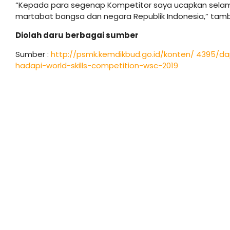
“Kepada para segenap Kompetitor saya ucapkan selam
martabat bangsa dan negara Republik Indonesia,” tam
Diolah daru berbagai sumber
Sumber :
http://psmk.kemdikbud.go.id/konten/ 4395/d
hadapi-world-skills-competition-wsc-2019