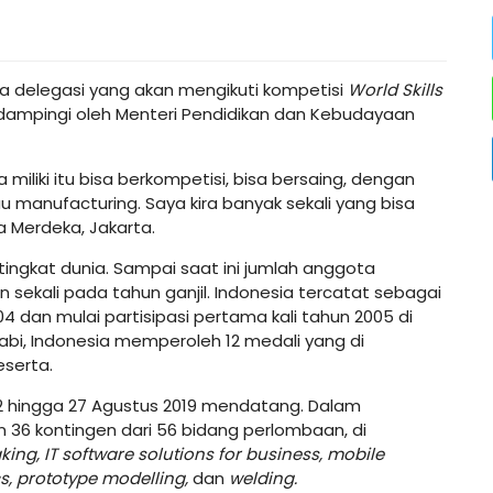
a delegasi yang akan mengikuti kompetisi
World Skills
idampingi oleh Menteri Pendidikan dan Kebudayaan
miliki itu bisa berkompetisi, bisa bersaing, dengan
tau manufacturing. Saya kira banyak sekali yang bisa
a Merdeka, Jakarta.
ngkat dunia. Sampai saat ini jumlah anggota
sekali pada tahun ganjil. Indonesia tercatat sebagai
04 dan mulai partisipasi pertama kali tahun 2005 di
habi, Indonesia memperoleh 12 medali yang di
eserta.
 22 hingga 27 Agustus 2019 mendatang. Dalam
 36 kontingen dari 56 bidang perlombaan, di
aking, IT software solutions for business, mobile
cs, prototype modelling,
dan
welding.