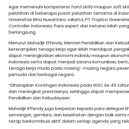
Agar memenuhi kompetensi
hard skills
maupun
soft skil
pelatihan di beberapa pusat pelatihan ternama di Indon
Universitas Bina Nusantara Jakarta, PT Tropica Greeneri
Controller Indonesia. Para expert dari instansi inilah
berlangsung.
Menurut Muhadjir Effendy, Menteri Pendidikan dan Ke
keterampilan tenaga kerja agar lebih mendapat pengaku
dapat meningkatkan ekonomi individu maupun ekonomi
Indonesia serta dapat menjadi sarana komunikasi, ber
tenaga kerja muda pada masing- masing negara peser
pemuda dari berbagai negara.
“Diharapkan Kontingen Indonesia pada WSC ke 45 tahun 2
dan meningkat prestasinya, sehingga dapat mempersem
Pendidikan dan Kebudayaan.
Muhadjir Effendy juga berpesan kepada para delegasi 
semangat, gembira, dan kesehatan dengan baik serta me
tetap berkontribusi aktif dalam setiap agenda yang tel