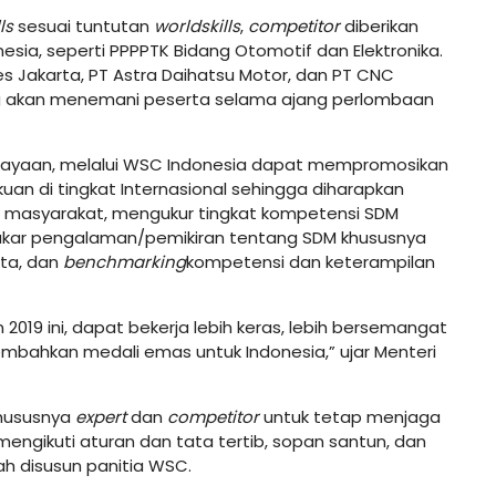
ls
sesuai tuntutan
worldskills
,
competitor
diberikan
esia, seperti PPPPTK Bidang Otomotif dan Elektronika.
es Jakarta, PT Astra Daihatsu Motor, dan PT CNC
 yang akan menemani peserta selama ajang perlombaan
budayaan, melalui WSC Indonesia dapat mempromosikan
an di tingkat Internasional sehingga diharapkan
 masyarakat, mengukur tingkat kompetensi SDM
tukar pengalaman/pemikiran tentang SDM khususnya
ta, dan
benchmarking
kompetensi dan keterampilan
019 ini, dapat bekerja lebih keras, lebih bersemangat
bahkan medali emas untuk Indonesia,” ujar Menteri
khususnya
expert
dan
competitor
untuk tetap menjaga
ngikuti aturan dan tata tertib, sopan santun, dan
ah disusun panitia WSC.