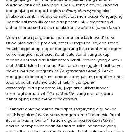
Wedang jahe dan sebungkus nasi kucing ditawari kepada
pengunjung sebagai bagian
culinary literacy
yang bisa
dilakukansambil melakukan aktivitas membaca. Pengunjung
juga dapat menulis kesan dan pesan untuk digantung di
pohon literasi serta bisa melakukan swafoto di
photo booth
.
Masih di area yang sama, pameran produk inovatif karya
siswa SMK dari 34 provinsi, produk unggulan DIY, dan stand
industri digelar apik agar pengunjung bisa menikmati ragam
karya bangsa Indonesia. Salah satu stand yang cukup
menarik berasal dari Kalimantan Barat. Provinsi yang diwakili
oleh SMK Kristen Immanuel Pontianak menggelar hasil karya
inovasi berupa program
AR (Augmanted Reality)
. Ketika
menggunakan program tersebut, pengunjung dapat melihat
tutorial, salah satunya adalah teknik
computer
assembly.
Selain program AR, juga ditunjukkan inovasi
teknologi berupa
VR (Virtual Reality)
yang menarik para
pengunjung untuk menggunakannya.
Di tengah area pameran, terdapat
stage
yang digunakan
untuk kegiatan
fashion show
dengan tema “Indonesia Pusat
Busana Muslim Dunia.” Tujuan digelarnya
fashion show
ini
adalah memperkenalkan busana muslim Indonesia yang
menjadi pusat busana muslim dunia. Salah satu peserta yang