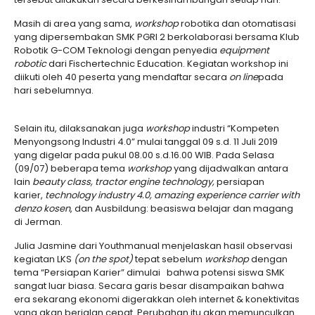
Masih di area yang sama,
w
orkshop
robotika dan otomatisasi
yang dipersembakan SMK PGRI 2 berkolaborasi bersama Klub
Robotik G-COM Teknologi dengan penyedia
equipment
robotic
dari Fischertechnic Education. Kegiatan workshop ini
diikuti oleh 40 peserta yang mendaftar secara
on line
pada
hari sebelumnya.
Selain itu, dilaksanakan juga
workshop
industri “Kompeten
Menyongsong Industri 4.0” mulai tanggal 09 s.d. 11 Juli 2019
yang digelar pada pukul 08.00 s.d.16.00 WIB. Pada Selasa
(09/07) beberapa tema
workshop
yang dijadwalkan antara
lain
beauty class, tractor engine technology,
persiapan
karier,
technology industry 4.0, amazing experience carrier with
denzo kosen
, dan Ausbildung: beasiswa belajar dan magang
di Jerman.
Julia Jasmine dari Youthmanual menjelaskan hasil observasi
kegiatan LKS
(on the spot)
tepat sebelum
workshop
dengan
tema “Persiapan Karier” dimulai bahwa potensi siswa SMK
sangat luar biasa. Secara garis besar disampaikan bahwa
era sekarang ekonomi digerakkan oleh internet & konektivitas
yang akan berjalan cepat. Perubahan itu akan memunculkan