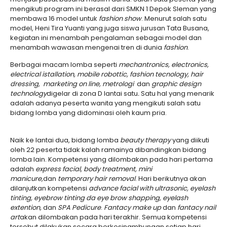
mengikuti program ini berasal dari SMKN 1 Depok Sleman yang
membawa 16 model untuk
fashion show
. Menurut salah satu
model, Heni Tira Yuanti yang juga siswa jurusan Tata Busana,
kegiatan ini menambah pengalaman sebagai model dan
menambah wawasan mengenai tren di dunia
fashion
.
Berbagai macam lomba seperti
mechantronics, electronics,
electrical istallation, mobile robottic, fashion tecnology, hair
dressing, marketing on line, metrologi
dan
graphic design
technology
digelar di zona D lantai satu
.
Satu hal yang menarik
adalah adanya peserta wanita yang mengikuti salah satu
bidang lomba yang didominasi oleh kaum pria.
Naik ke lantai dua, bidang lomba
beauty therapy
yang diikuti
oleh 22 peserta tidak kalah ramainya dibandingkan bidang
lomba lain. Kompetensi yang dilombakan pada hari pertama
adalah
express facial, body treatment, mini
manicure
,
dan
temporary hair removal
. Hari berikutnya akan
dilanjutkan kompetensi
advance facial with ultrasonic, eyelash
tinting, eyebrow tinting da eye brow shapping, eyelash
extention,
dan
SPA Pedicure
.
F
antacy make up
dan
fantacy nail
art
akan dilombakan pada hari terakhir. Semua kompetensi
tersebut dilakukan secara berkesinambungan setiap hari.