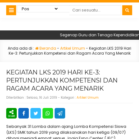
Segenap Guru dan Tenaga Kependidikan SMK
Anda ada di :
Beranda
-
Artikel Umum
-
Kegiatan LKS 2019 Hari
Ke-3: Pertunjukkan Kompetensi dan Ragam Acara Yang Menarik
KEGIATAN LKS 2019 HARI KE-3:
PERTUNJUKKAN KOMPETENSI DAN
RAGAM ACARA YANG MENARIK
Diterbitkan :
Selasa, 16 Juli 2019
- Kategori :
Artikel Umum
Sebanyak 31 Lomba dalam ajang Lomba Kompetensi Siswa
(LKS) SMK tahun 2019 yang dilaksanakan hari ketiga (09/07)
dibagi menjadi empat
venue.
Jogja Expo Center (JEC)