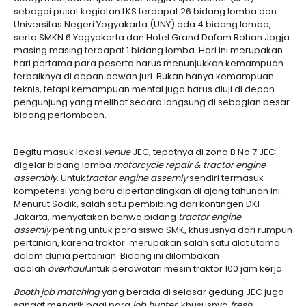
sebagai pusat kegiatan LKS terdapat 26 bidang lomba dan
Universitas Negeri Yogyakarta (UNY) ada 4 bidang lomba,
serta SMKN 6 Yogyakarta dan Hotel Grand Dafam Rohan Jogja
masing masing terdapat 1 bidang lomba. Hari ini merupakan
hari pertama para peserta harus menunjukkan kemampuan
terbaiknya di depan dewan juri. Bukan hanya kemampuan
teknis, tetapi kemampuan mental juga harus diuji di depan
pengunjung yang melihat secara langsung di sebagian besar
bidang perlombaan.
Begitu masuk lokasi
venue
JEC, tepatnya di zona B No 7 JEC
digelar bidang lomba
motorcycle repair & tractor engine
assembly
. Untuk
tractor engine assemly
sendiri termasuk
kompetensi yang baru dipertandingkan di ajang tahunan ini.
Menurut Sodik, salah satu pembibing dari kontingen DKI
Jakarta, menyatakan bahwa bidang
tractor engine
assemly
penting untuk para siswa SMK, khususnya dari rumpun
pertanian, karena traktor merupakan salah satu alat utama
dalam dunia pertanian. Bidang ini dilombakan
adalah
overhaul
untuk perawatan mesin traktor 100 jam kerja.
Booth job matching
yang berada di selasar gedung JEC juga
sangat menarik bagi para
job hunter,
khususnya
fresh