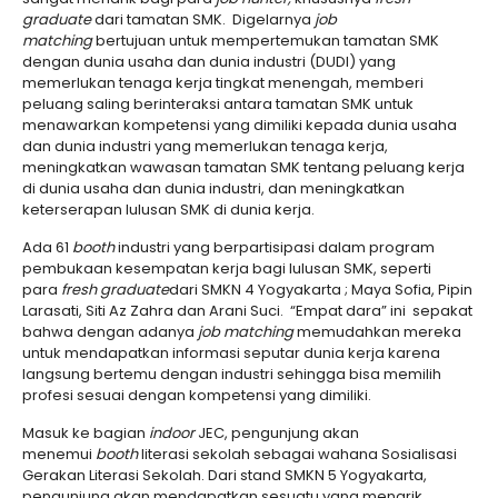
graduate
dari tamatan SMK. Digelarnya
job
matc
h
ing
bertujuan untuk mempertemukan tamatan SMK
dengan dunia usaha dan dunia industri (DUDI) yang
memerlukan tenaga kerja tingkat menengah, memberi
peluang saling berinteraksi antara tamatan SMK untuk
menawarkan kompetensi yang dimiliki kepada dunia usaha
dan dunia industri yang memerlukan tenaga kerja,
meningkatkan wawasan tamatan SMK tentang peluang kerja
di dunia usaha dan dunia industri, dan meningkatkan
keterserapan lulusan SMK di dunia kerja.
Ada 61
booth
industri yang berpartisipasi dalam program
pembukaan kesempatan kerja bagi lulusan SMK, seperti
para
fresh graduate
dari SMKN 4 Yogyakarta ; Maya Sofia, Pipin
Larasati, Siti Az Zahra dan Arani Suci. “Empat dara” ini sepakat
bahwa dengan adanya
job matching
memudahkan mereka
untuk mendapatkan informasi seputar dunia kerja karena
langsung bertemu dengan industri sehingga bisa memilih
profesi sesuai dengan kompetensi yang dimiliki.
Masuk ke bagian
indoor
JEC, pengunjung akan
menemui
booth
literasi sekolah sebagai wahana Sosialisasi
Gerakan Literasi Sekolah. Dari stand SMKN 5 Yogyakarta,
pengunjung akan mendapatkan sesuatu yang menarik.