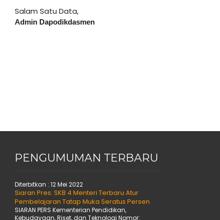
Salam Satu Data,
Admin Dapodikdasmen
PENGUMUMAN TERBARU
Diterbitkan :
12 Mei 2022
Siaran Pres: SKB 4 Menteri Terbaru Atur
Pembelajaran Tatap Muka Seratus Persen
SIARAN PERS Kementerian Pendidikan,
Kebudayaan, Riset, dan Teknologi Nomor: