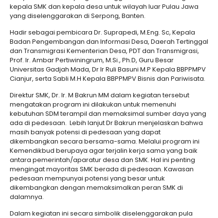
kepala SMK dan kepala desa untuk wilayah luar Pulau Jawa
yang diselenggarakan di Serpong, Banten.
Hadir sebagai pembicara Dr. Suprapedi, M.Eng. Sc, Kepala
Badan Pengembangan dan Informasi Desa, Daerah Tertinggal
dan Transmigrasi Kementerian Desa, PDT dan Transmigrasi,
Prof. Ir. Ambar Pertiwiningrum, M.Si., Ph.D, Guru Besar
Universitas Gadjah Mada, Dr Ir Ruli Basuni M.P Kepala BBPPMPV
Cianjur, serta Sabli M.H Kepala BBPPMPV Bisnis dan Pariwisata.
Direktur SMK, Dr. Ir. M Bakrun MM dalam kegiatan tersebut
mengatakan program ini dilakukan untuk memenuhi
kebutuhan SDM terampil dan memaksimal sumber daya yang
ada di pedesaan. Lebih lanjut Dr Bakrun menjelaskan bahwa
masih banyak potensi di pedesaan yang dapat
dikembangkan secara bersama-sama. Melalui program ini
Kemendikbud berupaya agar terjalin kerja sama yang baik
antara pemerintah/aparatur desa dan SMK. Hal ini penting
mengingat mayoritas SMK berada di pedesaan. Kawasan
pedesaan mempunyai potensi yang besar untuk
dikembangkan dengan memaksimalkan peran SMK di
dalamnya.
Dalam kegiatan ini secara simbolik diselenggarakan pula