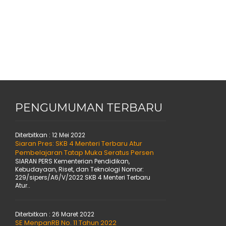
PENGUMUMAN TERBARU
Diterbitkan :
12 Mei 2022
Siaran Pres: SKB 4 Menteri Terbaru Atur
Pembelajaran Tatap Muka Seratus Persen
SIARAN PERS Kementerian Pendidikan,
Kebudayaan, Riset, dan Teknologi Nomor:
229/sipers/A6/V/2022 SKB 4 Menteri Terbaru
Atur..
Diterbitkan :
26 Maret 2022
SE MenpanRB No. 11 Tahun 2022