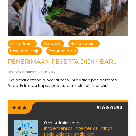
Artikel Umum
Beasiswa
Berita Sekolah
Lowongan Kerja
Pengumuman
PENERIMAAN PESERTA DIDIK BARU
Diterbitkan
: Jumat, 27 Okt 2017
Selamat datang di WordPress. Ini adalah pos pertama
Anda. Edit atau hapus pos ini, lalu mulailah menulis!
BLOG GURU
Oleh : Administrator
Implementasi Internet of Things
Pada Bidang Pendidikan