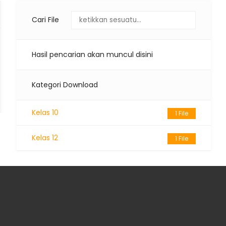
Cari File
Hasil pencarian akan muncul disini
Kategori Download
Kelas 10
1 File
Kelas 12
1 File