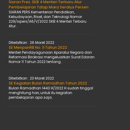
Siaran Pres: SKB 4 Menteri Terbaru Atur
Pembelajaran Tatap Muka Seratus Persen
SIARAN PERS Kementerian Pendidikan,
Kebudayaan, Riset, dan Teknologi Nomor:
229/sipers/A6/V/2022 SKB 4 Menteri Terbaru
Atur..
Diterbitkan :
26 Maret 2022
SE MenpanRB No. 11 Tahun 2022
Menteri Pendayagunaan Aparatur Negara dan
Reformasi Birokrasi mengeluarkan Surat Edaran
Nomor 11 Tahun 2022 tentang..
Diterbitkan :
23 Maret 2022
SE Kegiatan Bulan Ramadhan Tahun 2022
Bulan Ramadhan 1443 H/2022 H sudah tinggal
menghitung hari, untuk itu kegiatan
pembelajaran apa saja..