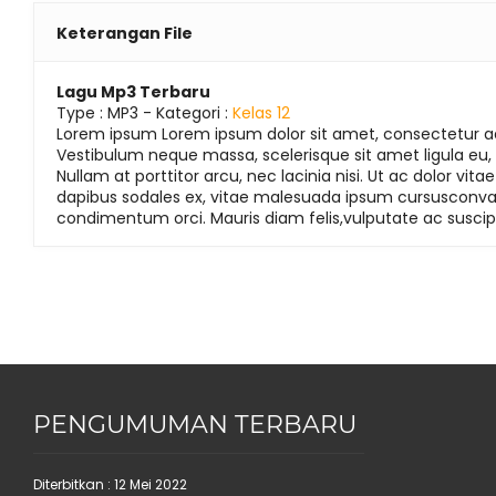
Keterangan File
Lagu Mp3 Terbaru
Type :
MP3
- Kategori :
Kelas 12
Lorem ipsum Lorem ipsum dolor sit amet, consectetur adi
Vestibulum neque massa, scelerisque sit amet ligula eu,
Nullam at porttitor arcu, nec lacinia nisi. Ut ac dolor 
dapibus sodales ex, vitae malesuada ipsum cursusconval
condimentum orci. Mauris diam felis,vulputate ac suscipit
PENGUMUMAN TERBARU
Diterbitkan :
12 Mei 2022