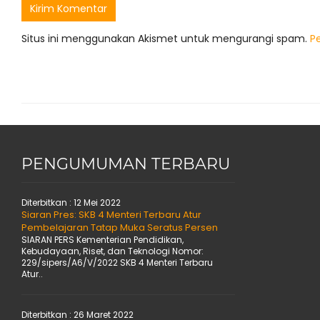
Situs ini menggunakan Akismet untuk mengurangi spam.
P
PENGUMUMAN TERBARU
Diterbitkan :
12 Mei 2022
Siaran Pres: SKB 4 Menteri Terbaru Atur
Pembelajaran Tatap Muka Seratus Persen
SIARAN PERS Kementerian Pendidikan,
Kebudayaan, Riset, dan Teknologi Nomor:
229/sipers/A6/V/2022 SKB 4 Menteri Terbaru
Atur..
Diterbitkan :
26 Maret 2022