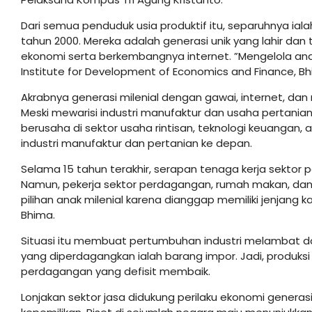
Dari semua penduduk usia produktif itu, separuhnya iala
tahun 2000. Mereka adalah generasi unik yang lahir dan 
ekonomi serta berkembangnya internet. ”Mengelola anak
Institute for Development of Economics and Finance, Bh
Akrabnya generasi milenial dengan gawai, internet, dan
Meski mewarisi industri manufaktur dan usaha pertanian 
berusaha di sektor usaha rintisan, teknologi keuangan,
industri manufaktur dan pertanian ke depan.
Selama 15 tahun terakhir, serapan tenaga kerja sektor pe
Namun, pekerja sektor perdagangan, rumah makan, dan 
pilihan anak milenial karena dianggap memiliki jenjang 
Bhima.
Situasi itu membuat pertumbuhan industri melambat d
yang diperdagangkan ialah barang impor. Jadi, produks
perdagangan yang defisit membaik.
Lonjakan sektor jasa didukung perilaku ekonomi gener