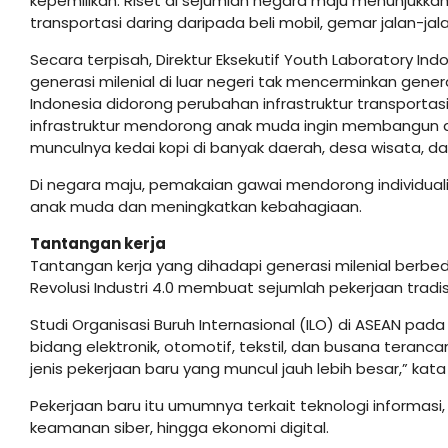
kepemilikan. Riset di sejumlah negara maju menunjukkan 
transportasi daring daripada beli mobil, gemar jalan-ja
Secara terpisah, Direktur Eksekutif Youth Laboratory In
generasi milenial di luar negeri tak mencerminkan generas
Indonesia didorong perubahan infrastruktur transportas
infrastruktur mendorong anak muda ingin membangun daer
munculnya kedai kopi di banyak daerah, desa wisata, da
Di negara maju, pemakaian gawai mendorong individual
anak muda dan meningkatkan kebahagiaan.
Tantangan kerja
Tantangan kerja yang dihadapi generasi milenial berb
Revolusi Industri 4.0 membuat sejumlah pekerjaan tradis
Studi Organisasi Buruh Internasional (ILO) di ASEAN pad
bidang elektronik, otomotif, tekstil, dan busana teranc
jenis pekerjaan baru yang muncul jauh lebih besar,” kata
Pekerjaan baru itu umumnya terkait teknologi informasi, 
keamanan siber, hingga ekonomi digital.