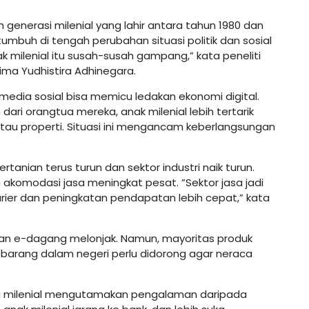
h generasi milenial yang lahir antara tahun 1980 dan
tumbuh di tengah perubahan situasi politik dan sosial
 milenial itu susah-susah gampang,” kata peneliti
ima Yudhistira Adhinegara.
 media sosial bisa memicu ledakan ekonomi digital.
dari orangtua mereka, anak milenial lebih tertarik
 atau properti. Situasi ini mengancam keberlangsungan
rtanian terus turun dan sektor industri naik turun.
akomodasi jasa meningkat pesat. ”Sektor jasa jadi
karier dan peningkatan pendapatan lebih cepat,” kata
an e-dagang melonjak. Namun, mayoritas produk
i barang dalam negeri perlu didorong agar neraca
asi milenial mengutamakan pengalaman daripada