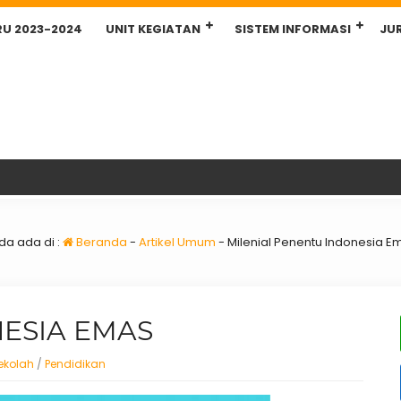
RU 2023-2024
UNIT KEGIATAN
SISTEM INFORMASI
JU
da ada di :
Beranda
-
Artikel Umum
-
Milenial Penentu Indonesia E
ESIA EMAS
Sekolah
/
Pendidikan