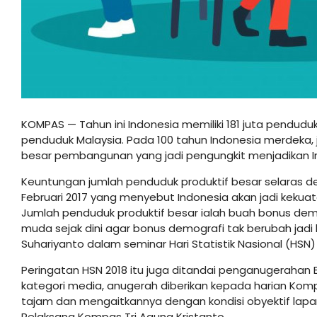
KOMPAS — Tahun ini Indonesia memiliki 181 juta penduduk
penduduk Malaysia. Pada 100 tahun Indonesia merdeka, ju
besar pembangunan yang jadi pengungkit menjadikan I
Keuntungan jumlah penduduk produktif besar selaras d
Februari 2017 yang menyebut Indonesia akan jadi keku
Jumlah penduduk produktif besar ialah buah bonus demo
muda sejak dini agar bonus demografi tak berubah jadi
Suhariyanto dalam seminar Hari Statistik Nasional (HSN) 
Peringatan HSN 2018 itu juga ditandai penganugerahan
kategori media, anugerah diberikan kepada harian Komp
tajam dan mengaitkannya dengan kondisi obyektif lapa
Pelaksana Kompas Tri Agung Kristanto.