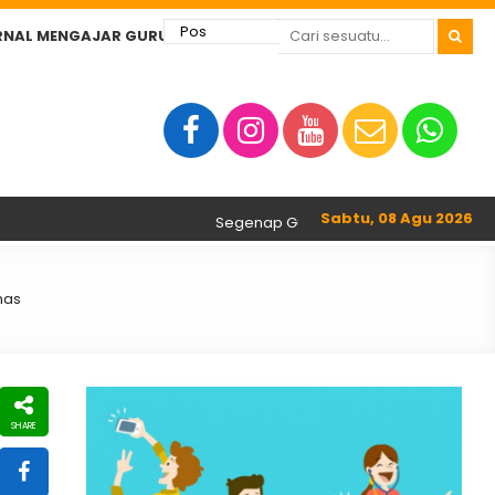
RNAL MENGAJAR GURU
Sabtu, 08 Agu 2026
Segenap Guru dan Tenaga Kependidikan SMKN 
mas