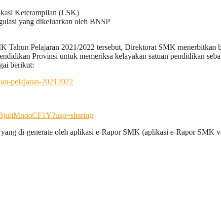
ikasi Keterampilan (LSK)
egulasi yang dikeluarkan oleh BNSP
Tahun Pelajaran 2021/2022 tersebut, Direktorat SMK menerbitkan b
 Pendidikan Provinsi untuk memeriksa kelayakan satuan pendidikan se
ai berikut:
ahun-pelajaran-20212022
GmBjuqMnqoCF1Y?usp=sharing
ang di-generate oleh aplikasi e-Rapor SMK (aplikasi e-Rapor SMK ver