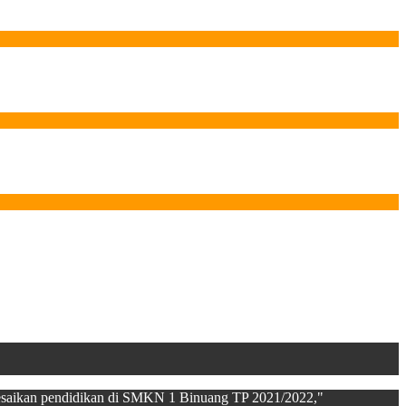
esaikan pendidikan di SMKN 1 Binuang TP 2021/2022,"