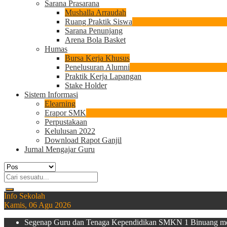
Sarana Prasarana
Mushalla Arraudah
Ruang Praktik Siswa
Sarana Penunjang
Arena Bola Basket
Humas
Bursa Kerja Khusus
Penelusuran Alumni
Praktik Kerja Lapangan
Stake Holder
Sistem Informasi
Elearning
Erapor SMK
Perpustakaan
Kelulusan 2022
Download Rapot Ganjil
Jurnal Mengajar Guru
Info Sekolah
Kamis, 06 Agu 2026
Segenap Guru dan Tenaga Kependidikan SMKN 1 Binuang meng