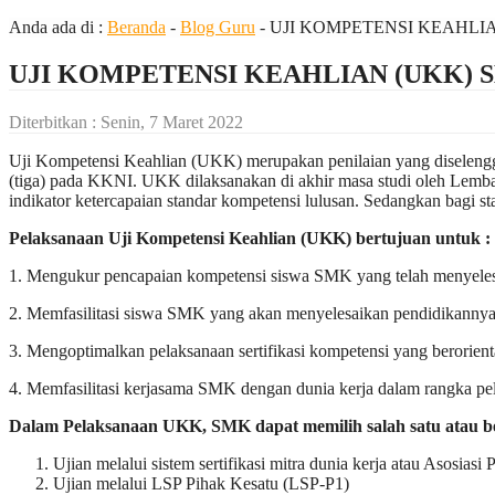
Anda ada di :
Beranda
-
Blog Guru
-
UJI KOMPETENSI KEAHLIAN
UJI KOMPETENSI KEAHLIAN (UKK) SM
Diterbitkan :
Senin, 7 Maret 2022
Uji Kompetensi Keahlian (UKK) merupakan penilaian yang diselengga
(tiga) pada KKNI. UKK dilaksanakan di akhir masa studi oleh Lembaga 
indikator ketercapaian standar kompetensi lulusan. Sedangkan bagi st
Pelaksanaan Uji Kompetensi Keahlian (UKK) bertujuan untuk :
1. Mengukur pencapaian kompetensi siswa SMK yang telah menyelesa
2. Memfasilitasi siswa SMK yang akan menyelesaikan pendidikannya un
3. Mengoptimalkan pelaksanaan sertifikasi kompetensi yang berorien
4. Memfasilitasi kerjasama SMK dengan dunia kerja dalam rangka pe
Dalam Pelaksanaan UKK, SMK dapat memilih salah satu atau beb
Ujian melalui sistem sertifikasi mitra dunia kerja atau Asosiasi P
Ujian melalui LSP Pihak Kesatu (LSP-P1)