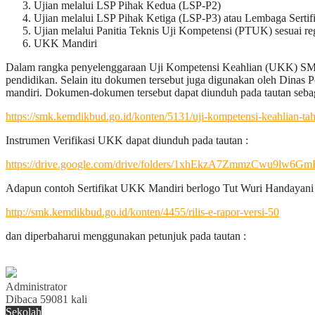
Ujian melalui LSP Pihak Kedua (LSP-P2)
Ujian melalui LSP Pihak Ketiga (LSP-P3) atau Lembaga Sertif
Ujian melalui Panitia Teknis Uji Kompetensi (PTUK) sesuai r
UKK Mandiri
Dalam rangka penyelenggaraan Uji Kompetensi Keahlian (UKK) SMK 
pendidikan. Selain itu dokumen tersebut juga digunakan oleh Dinas
mandiri. Dokumen-dokumen tersebut dapat diunduh pada tautan sebag
https://smk.kemdikbud.go.id/konten/5131/uji-kompetensi-keahlian-t
Instrumen Verifikasi UKK dapat diunduh pada tautan :
https://drive.google.com/drive/folders/1xhEkzA7ZmmzCwu9lw6
Adapun contoh Sertifikat UKK Mandiri berlogo Tut Wuri Handayani y
http://smk.kemdikbud.go.id/konten/4455/rilis-e-rapor-versi-50
dan diperbaharui menggunakan petunjuk pada tautan :
Administrator
Dibaca 59081 kali
Sekolah