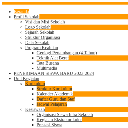
Beranda
Profil Sekolah
Visi dan Misi Sekolah
Logo Sekolah
Sejarah Sekolah
Struktur Organisasi
Data Sekolah
Program Keahlian
Geologi Pertambangan (4 Tahun)
Teknik Alat Berat
Tata Busana
Multimedia
PENERIMAAN SISWA BARU 2023-2024
Unit Kegiatan
Kurikulum
Struktur Kurikulum
Kalender Akademik
Daftar Guru dan Staf
Jadwal Pelajaran
Kesiswaan
Organisasi Siswa Intra Sekolah
Kegiatan Ekstrakurikuler
Prestasi Siswa