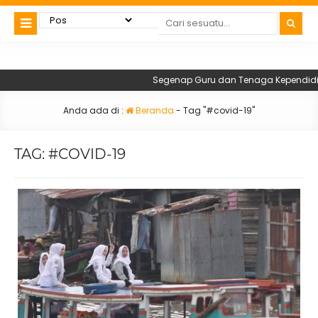
Segenap Guru dan Tenaga Kependidikan
Anda ada di :
Beranda
-
Tag "#covid-19"
TAG:
#COVID-19