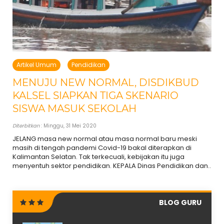
Artikel Umum
Pendidikan
MENUJU NEW NORMAL, DISDIKBUD
KALSEL SIAPKAN TIGA SKENARIO
SISWA MASUK SEKOLAH
Diterbitkan
: Minggu, 31 Mei 2020
JELANG masa new normal atau masa normal baru meski
masih di tengah pandemi Covid-19 bakal diterapkan di
Kalimantan Selatan. Tak terkecuali, kebijakan itu juga
menyentuh sektor pendidikan. KEPALA Dinas Pendidikan dan..
BLOG GURU