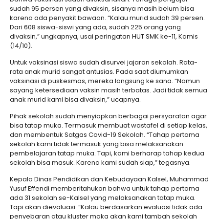
sudah 95 persen yang divaksin, sisanya masih belum bisa
karena ada penyakit bawaan. “Kalau murid sudah 39 persen.
Dari 608 siswa-siswi yang ada, sudah 225 orang yang
divaksin,” ungkapnya, usai peringatan HUT SMK ke-11, Kamis
(14/10).
Untuk vaksinasi siswa sudah disurvei jajaran sekolah. Rata-
rata anak murid sangat antusias. Pada saat diumumkan
vaksinasi di puskesmas, mereka langsung ke sana. “Namun
sayang ketersediaan vaksin masih terbatas. Jadi tidak semua
anak murid kami bisa divaksin,” ucapnya.
Pihak sekolah sudah menyiapkan berbagai persyaratan agar
bisa tatap muka. Termasuk membuat wastafel di setiap kelas,
dan membentuk Satgas Covid-19 Sekolah. “Tahap pertama
sekolah kami tidak termasuk yang bisa melaksanakan
pembelajaran tatap muka. Tapi, kami berharap tahap kedua
sekolah bisa masuk. Karena kami sudah siap,” tegasnya.
Kepala Dinas Pendidikan dan Kebudayaan Kalsel, Muhammad
Yusuf Effendi memberitahukan bahwa untuk tahap pertama
ada 31 sekolah se-Kalsel yang melaksanakan tatap muka.
Tapi akan dievaluasi. “Kalau berdasarkan evaluasi tidak ada
penyebaran atau kluster maka akan kami tambah sekolah