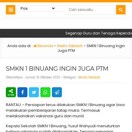
Segenap Guru dan Tenaga Kependidika
Anda ada di :
Beranda
-
Berita Sekolah
-
SMKN 1 Binuang Ingin
Juga PTM
SMKN 1 BINUANG INGIN JUGA PTM
Diterbitkan :
Jumat, 15 Oktober 2021
- Kategori :
Berita Sekolah
RANTAU – Persiapan terus dilakukan SMKN 1 Binuang agar bisa
melakukan pembelajaran tatap muka. Termasuk
melaksanakan vaksinasi guru dan murid.
Kepala Sekolah SMKN 1 Binuang, Yusuf Wahyudi menuturkan
bahwa vaksinasi sudah dilaksanakan. Tenaga pengajar