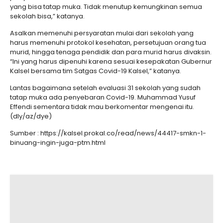
yang bisa tatap muka. Tidak menutup kemungkinan semua
sekolah bisa,” katanya.
Asalkan memenuhi persyaratan mulai dari sekolah yang
harus memenuhi protokol kesehatan, persetujuan orang tua
murid, hingga tenaga pendidik dan para murid harus divaksin.
“Ini yang harus dipenuhi karena sesuai kesepakatan Gubernur
Kalsel bersama tim Satgas Covid-19 Kalsel,” katanya.
Lantas bagaimana setelah evaluasi 31 sekolah yang sudah
tatap muka ada penyebaran Covid-19. Muhammad Yusuf
Effendi sementara tidak mau berkomentar mengenai itu.
(dly/az/dye)
Sumber : https://kalsel.prokal.co/read/news/44417-smkn-1-
binuang-ingin-juga-ptm.html