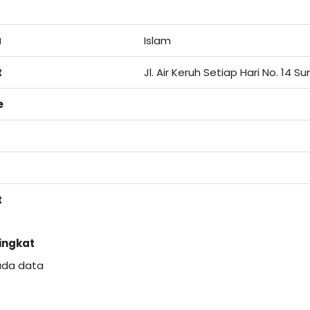
a
Islam
t
Jl. Air Keruh Setiap Hari No. 14 
e
t
Singkat
ada data