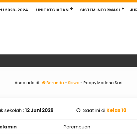
RU 2023-2024
UNIT KEGIATAN
SISTEM INFORMASI
JU
Anda ada di :
Beranda
-
Siswa
-
Poppy Marlena Sari
k sekolah :
12 Juni 2026
Saat ini di
Kelas 10
Kelamin
Perempuan