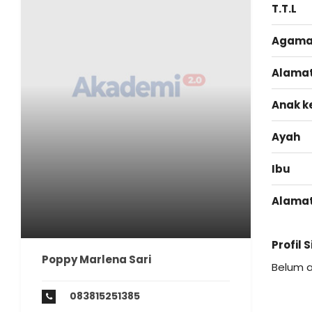
T.T.L
Agam
Alama
Anak k
Ayah
Ibu
Alama
Profil 
Poppy Marlena Sari
Belum 
083815251385