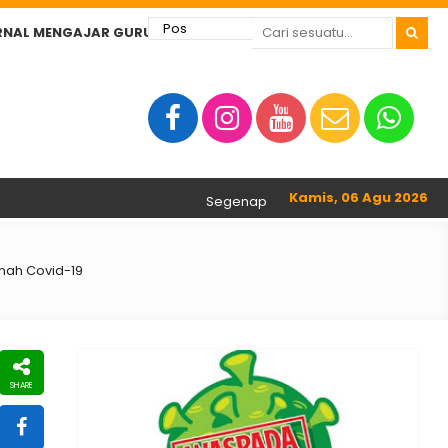
RNAL MENGAJAR GURU
Kamis, 06 Agu 2026
Segenap Guru dan Tenaga Kependidikan S
mah Covid-19