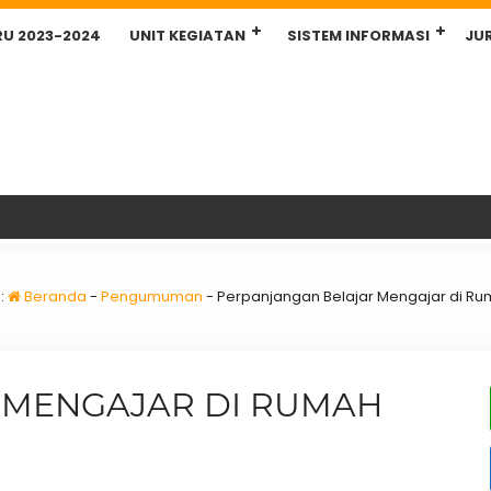
RU 2023-2024
UNIT KEGIATAN
SISTEM INFORMASI
JU
:
Beranda
-
Pengumuman
-
Perpanjangan Belajar Mengajar di Ru
 MENGAJAR DI RUMAH