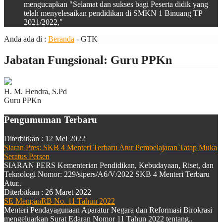
mengucapkan "Selamat dan sukses bagi Peserta didik yang
telah menyelesaikan pendidikan di SMKN 1 Binuang TP
2021/2022,"
Anda ada di :
Beranda
-
GTK
Jabatan Fungsional:
Guru PPKn
H. M. Hendra, S.Pd
Guru PPKn
Pengumuman Terbaru
Diterbitkan :
12 Mei 2022
Siaran Pres: SKB 4 Menteri Terbaru Atur Pembelajaran Tatap Muka
Seratus Persen
SIARAN PERS Kementerian Pendidikan, Kebudayaan, Riset, dan
Teknologi Nomor: 229/sipers/A6/V/2022 SKB 4 Menteri Terbaru
Atur..
Diterbitkan :
26 Maret 2022
SE MenpanRB No. 11 Tahun 2022
Menteri Pendayagunaan Aparatur Negara dan Reformasi Birokrasi
mengeluarkan Surat Edaran Nomor 11 Tahun 2022 tentang..