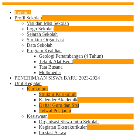
Beranda
Profil Sekolah
Visi dan Misi Sekolah
Logo Sekolah
Sejarah Sekolah
Struktur Organisasi
Data Sekolah
Program Keahlian
Geologi Pertambangan (4 Tahun)
Teknik Alat Berat
Tata Busana
Multimedia
PENERIMAAN SISWA BARU 2023-2024
Unit Kegiatan
Kurikulum
Struktur Kurikulum
Kalender Akademik
Daftar Guru dan Staf
Jadwal Pelajaran
Kesiswaan
Organisasi Siswa Intra Sekolah
Kegiatan Ekstrakurikuler
Prestasi Siswa