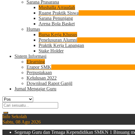
Sarana Prasarana
Mushalla Arraudah
Ruang Praktik Siswa
Sarana Penunjang
Arena Bola Basket
Humas
Bursa Kerja Khusus
Penelusuran Alumni
Praktik Kerja Lapangan
Stake Holder
Sistem Informasi
Elearning
Erapor SMK
Perpustakaan
Kelulusan 2022
Download Rapot Ganjil
Jurnal Mengajar Guru
Info Sekolah
Sabtu, 08 Agu 2026
Segenap Guru dan Tenaga Kependidikan SMKN 1 Binuang meng