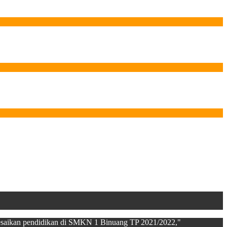
esaikan pendidikan di SMKN 1 Binuang TP 2021/2022,"