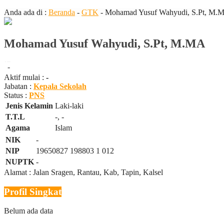
Anda ada di :
Beranda
-
GTK
-
Mohamad Yusuf Wahyudi, S.Pt, M.
Mohamad Yusuf Wahyudi, S.Pt, M.MA
-
Aktif mulai :
-
Jabatan :
Kepala Sekolah
Status :
PNS
Jenis Kelamin
Laki-laki
T.T.L
-, -
Agama
Islam
NIK
-
NIP
19650827 198803 1 012
NUPTK
-
Alamat : Jalan Sragen, Rantau, Kab, Tapin, Kalsel
Profil Singkat
Belum ada data