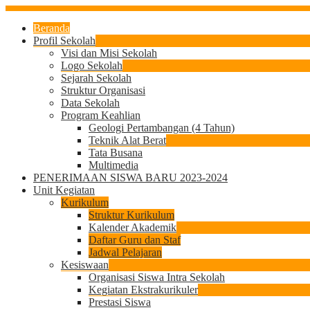
Beranda
Profil Sekolah
Visi dan Misi Sekolah
Logo Sekolah
Sejarah Sekolah
Struktur Organisasi
Data Sekolah
Program Keahlian
Geologi Pertambangan (4 Tahun)
Teknik Alat Berat
Tata Busana
Multimedia
PENERIMAAN SISWA BARU 2023-2024
Unit Kegiatan
Kurikulum
Struktur Kurikulum
Kalender Akademik
Daftar Guru dan Staf
Jadwal Pelajaran
Kesiswaan
Organisasi Siswa Intra Sekolah
Kegiatan Ekstrakurikuler
Prestasi Siswa