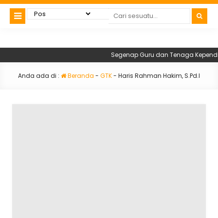
Segenap Guru dan Tenaga Kependidik
Anda ada di :
Beranda
-
GTK
-
Haris Rahman Hakim, S.Pd.I