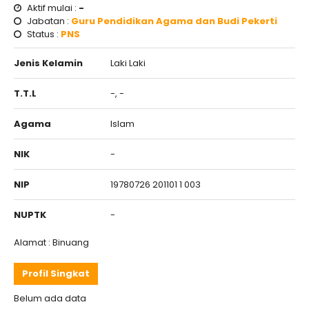
Aktif mulai :
-
Jabatan :
Guru Pendidikan Agama dan Budi Pekerti
Status :
PNS
Jenis Kelamin
Laki Laki
T.T.L
-, -
Agama
Islam
NIK
-
NIP
19780726 201101 1 003
NUPTK
-
Alamat : Binuang
Profil Singkat
Belum ada data