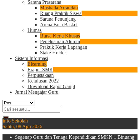
Sarana Prasarana
Mushalla Arraudah
Ruang Praktik Siswa
Sarana Penunjang
Arena Bola Basket
Humas
Bursa Kerja Khusus
Penelusuran Alumni
Praktik Kerja Lapangan
Stake Holder
Sistem Informasi
Elearning
Erapor SMK
Perpustakaan
Kelulusan 2022
Download Rapot Ganjil
Jurnal Mengajar Guru
Info Sekolah
Sabtu, 08 Agu 2026
Segenap Guru dan Tenaga Kependidikan SMKN 1 Binuang