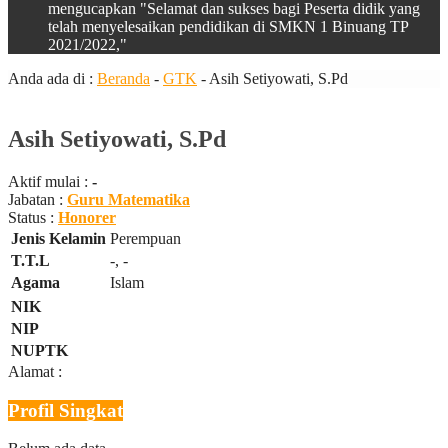
mengucapkan "Selamat dan sukses bagi Peserta didik yang
telah menyelesaikan pendidikan di SMKN 1 Binuang TP
2021/2022,"
Anda ada di :
Beranda
-
GTK
-
Asih Setiyowati, S.Pd
Asih Setiyowati, S.Pd
Aktif mulai :
-
Jabatan :
Guru Matematika
Status :
Honorer
Jenis Kelamin
Perempuan
T.T.L
-, -
Agama
Islam
NIK
NIP
NUPTK
Alamat :
Profil Singkat