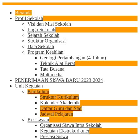
Beranda
Profil Sekolah
Visi dan Misi Sekolah
Logo Sekolah
Sejarah Sekolah
Struktur Organisasi
Data Sekolah
Program Keahlian
Geologi Pertambangan (4 Tahun)
Teknik Alat Berat
Tata Busana
Multimedia
PENERIMAAN SISWA BARU 2023-2024
Unit Kegiatan
Kurikulum
Struktur Kurikulum
Kalender Akademik
Daftar Guru dan Staf
Jadwal Pelajaran
Kesiswaan
Organisasi Siswa Intra Sekolah
Kegiatan Ekstrakurikuler
Prestasi Siswa