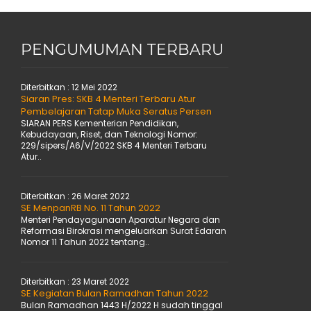
PENGUMUMAN TERBARU
Diterbitkan :
12 Mei 2022
Siaran Pres: SKB 4 Menteri Terbaru Atur
Pembelajaran Tatap Muka Seratus Persen
SIARAN PERS Kementerian Pendidikan,
Kebudayaan, Riset, dan Teknologi Nomor:
229/sipers/A6/V/2022 SKB 4 Menteri Terbaru
Atur..
Diterbitkan :
26 Maret 2022
SE MenpanRB No. 11 Tahun 2022
Menteri Pendayagunaan Aparatur Negara dan
Reformasi Birokrasi mengeluarkan Surat Edaran
Nomor 11 Tahun 2022 tentang..
Diterbitkan :
23 Maret 2022
SE Kegiatan Bulan Ramadhan Tahun 2022
Bulan Ramadhan 1443 H/2022 H sudah tinggal