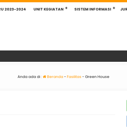
RU 2023-2024
UNIT KEGIATAN
SISTEM INFORMASI
JU
Anda ada di :
Beranda
-
Fasilitas
-
Green House