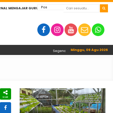
RNAL MENGAJAR GURU
Minggu, 09 Agu 2026
Segenap Guru dan Tenaga Kependidikan