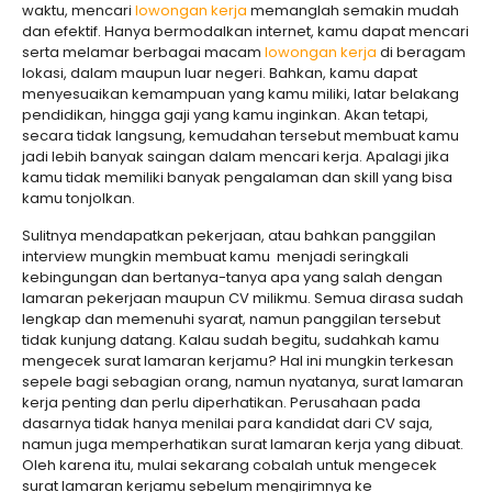
waktu, mencari
lowongan kerja
memanglah semakin mudah
dan efektif. Hanya bermodalkan internet, kamu dapat mencari
serta melamar berbagai macam
lowongan kerja
di beragam
lokasi, dalam maupun luar negeri. Bahkan, kamu dapat
menyesuaikan kemampuan yang kamu miliki, latar belakang
pendidikan, hingga gaji yang kamu inginkan. Akan tetapi,
secara tidak langsung, kemudahan tersebut membuat kamu
jadi lebih banyak saingan dalam mencari kerja. Apalagi jika
kamu tidak memiliki banyak pengalaman dan skill yang bisa
kamu tonjolkan.
Sulitnya mendapatkan pekerjaan, atau bahkan panggilan
interview mungkin membuat kamu menjadi seringkali
kebingungan dan bertanya-tanya apa yang salah dengan
lamaran pekerjaan maupun CV milikmu. Semua dirasa sudah
lengkap dan memenuhi syarat, namun panggilan tersebut
tidak kunjung datang. Kalau sudah begitu, sudahkah kamu
mengecek surat lamaran kerjamu? Hal ini mungkin terkesan
sepele bagi sebagian orang, namun nyatanya, surat lamaran
kerja penting dan perlu diperhatikan. Perusahaan pada
dasarnya tidak hanya menilai para kandidat dari CV saja,
namun juga memperhatikan surat lamaran kerja yang dibuat.
Oleh karena itu, mulai sekarang cobalah untuk mengecek
surat lamaran kerjamu sebelum mengirimnya ke