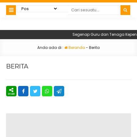
Segenap Guru dan Tenaga Kependid
Anda ada di :
Beranda
-
Berita
BERITA