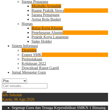
Sarana Prasarana
Mushalla Arraudah
Ruang Praktik Siswa
Sarana Penunjang
Arena Bola Basket
Humas
Bursa Kerja Khusus
Penelusuran Alumni
Praktik Kerja Lapangan
Stake Holder
Sistem Informasi
Elearning
Erapor SMK
Perpustakaan
Kelulusan 2022
Download Rapot Ganjil
Jurnal Mengajar Guru
Info Sekolah
Kamis, 06 Agu 2026
Segenap Guru dan Tenaga Kependidikan SMKN 1 Binuang