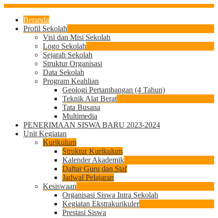
Beranda
Profil Sekolah
Visi dan Misi Sekolah
Logo Sekolah
Sejarah Sekolah
Struktur Organisasi
Data Sekolah
Program Keahlian
Geologi Pertambangan (4 Tahun)
Teknik Alat Berat
Tata Busana
Multimedia
PENERIMAAN SISWA BARU 2023-2024
Unit Kegiatan
Kurikulum
Struktur Kurikulum
Kalender Akademik
Daftar Guru dan Staf
Jadwal Pelajaran
Kesiswaan
Organisasi Siswa Intra Sekolah
Kegiatan Ekstrakurikuler
Prestasi Siswa