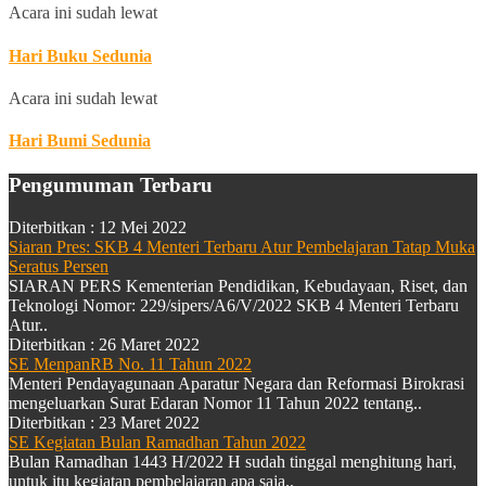
Acara ini sudah lewat
Hari Buku Sedunia
Acara ini sudah lewat
Hari Bumi Sedunia
Pengumuman Terbaru
Diterbitkan :
12 Mei 2022
Siaran Pres: SKB 4 Menteri Terbaru Atur Pembelajaran Tatap Muka
Seratus Persen
SIARAN PERS Kementerian Pendidikan, Kebudayaan, Riset, dan
Teknologi Nomor: 229/sipers/A6/V/2022 SKB 4 Menteri Terbaru
Atur..
Diterbitkan :
26 Maret 2022
SE MenpanRB No. 11 Tahun 2022
Menteri Pendayagunaan Aparatur Negara dan Reformasi Birokrasi
mengeluarkan Surat Edaran Nomor 11 Tahun 2022 tentang..
Diterbitkan :
23 Maret 2022
SE Kegiatan Bulan Ramadhan Tahun 2022
Bulan Ramadhan 1443 H/2022 H sudah tinggal menghitung hari,
untuk itu kegiatan pembelajaran apa saja..