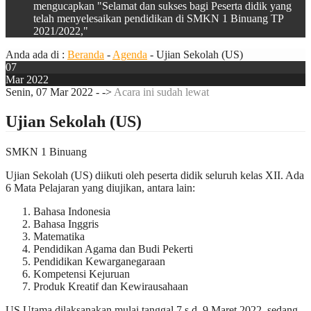
mengucapkan "Selamat dan sukses bagi Peserta didik yang
telah menyelesaikan pendidikan di SMKN 1 Binuang TP
2021/2022,"
Anda ada di :
Beranda
-
Agenda
-
Ujian Sekolah (US)
07
Mar 2022
Senin, 07 Mar 2022 - ->
Acara ini sudah lewat
Ujian Sekolah (US)
SMKN 1 Binuang
Ujian Sekolah (US) diikuti oleh peserta didik seluruh kelas XII. Ada
6 Mata Pelajaran yang diujikan, antara lain:
Bahasa Indonesia
Bahasa Inggris
Matematika
Pendidikan Agama dan Budi Pekerti
Pendidikan Kewarganegaraan
Kompetensi Kejuruan
Produk Kreatif dan Kewirausahaan
US Utama dilaksanakan mulai tanggal 7 s.d. 9 Maret 2022 sedang