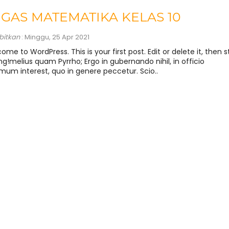
GAS MATEMATIKA KELAS 10
rbitkan
: Minggu, 25 Apr 2021
ome to WordPress. This is your first post. Edit or delete it, then s
ing!melius quam Pyrrho; Ergo in gubernando nihil, in officio
imum interest, quo in genere peccetur. Scio..