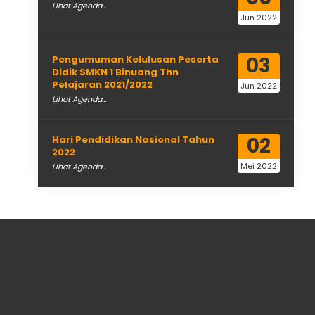
Lihat Agenda...
Jun 2022
03
Pengumuman Kelulusan Peserta
Didik SMKN 1 Binuang Thn
Pelajaran 2021/2022
Jun 2022
Lihat Agenda...
02
Hari Pendidikan Nasional Tahun
2022
Mei 2022
Lihat Agenda...