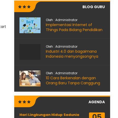
BLOG GURU
Oleh : Administrator
Implementasi Internet of
tart
Things Pada Bidang Pendidikan
Oleh : Administrator
Industri 4.0 dan bagaimana
Indonesia menyongsongnya
Oleh : Administrator
10 Cara Berkenalan dengan
Orang Baru Tanpa Canggung
AGENDA
05
Hari Lingkungan Hidup Sedunia