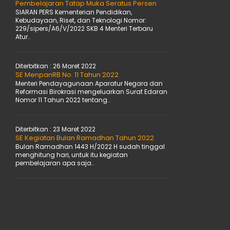
Pembelajaran Tatap Muka Seratus Persen
SIARAN PERS Kementerian Pendidikan,
Kebudayaan, Riset, dan Teknologi Nomor:
229/sipers/A6/V/2022 SKB 4 Menteri Terbaru
Atur..
Diterbitkan :
26 Maret 2022
SE MenpanRB No. 11 Tahun 2022
Menteri Pendayagunaan Aparatur Negara dan
Reformasi Birokrasi mengeluarkan Surat Edaran
Nomor 11 Tahun 2022 tentang..
Diterbitkan :
23 Maret 2022
SE Kegiatan Bulan Ramadhan Tahun 2022
Bulan Ramadhan 1443 H/2022 H sudah tinggal
menghitung hari, untuk itu kegiatan
pembelajaran apa saja..