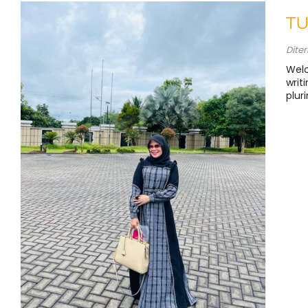
TU
Dite
Welc
writ
plur