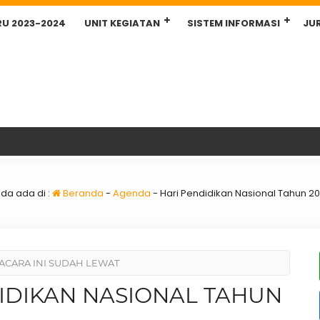
RU 2023-2024
UNIT KEGIATAN
SISTEM INFORMASI
JU
da ada di :
Beranda
-
Agenda
-
Hari Pendidikan Nasional Tahun 2
ACARA INI SUDAH LEWAT
IDIKAN NASIONAL TAHUN