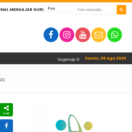
RNAL MENGAJAR GURU
Kamis, 06 Agu 2026
Segenap Guru dan Tenaga Kependidikan S
022