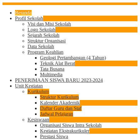
Beranda
Profil Sekolah
Visi dan Misi Sekolah
Logo Sekolah
Sejarah Sekolah
Struktur Organisasi
Data Sekolah
Program Keahlian
Geologi Pertambangan (4 Tahun)
Teknik Alat Berat
Tata Busana
Multimedia
PENERIMAAN SISWA BARU 2023-2024
Unit Kegiatan
Kurikulum
Struktur Kurikulum
Kalender Akademik
Daftar Guru dan Staf
Jadwal Pelajaran
Kesiswaan
Organisasi Siswa Intra Sekolah
Kegiatan Ekstrakurikuler
Prestasi Siswa