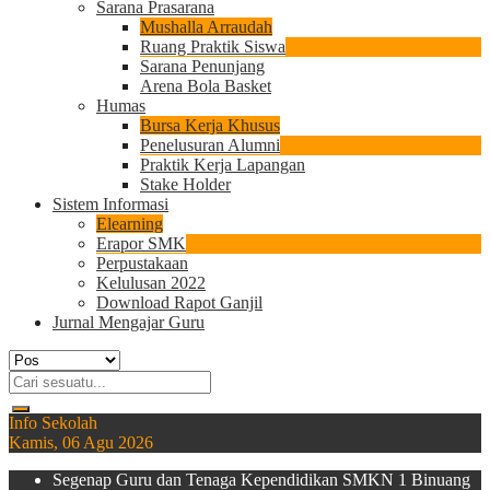
Sarana Prasarana
Mushalla Arraudah
Ruang Praktik Siswa
Sarana Penunjang
Arena Bola Basket
Humas
Bursa Kerja Khusus
Penelusuran Alumni
Praktik Kerja Lapangan
Stake Holder
Sistem Informasi
Elearning
Erapor SMK
Perpustakaan
Kelulusan 2022
Download Rapot Ganjil
Jurnal Mengajar Guru
Info Sekolah
Kamis, 06 Agu 2026
Segenap Guru dan Tenaga Kependidikan SMKN 1 Binuang