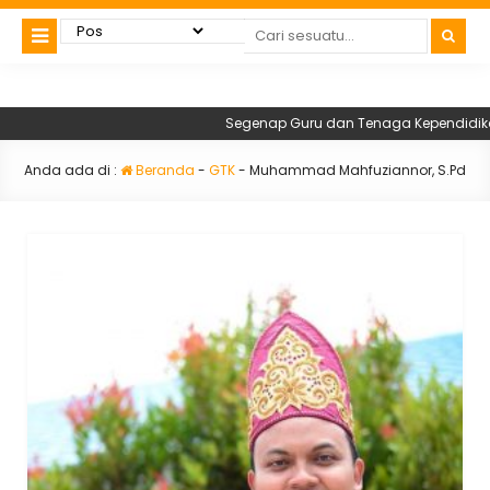
Segenap Guru dan Tenaga Kependidikan S
Anda ada di :
Beranda
-
GTK
-
Muhammad Mahfuziannor, S.Pd