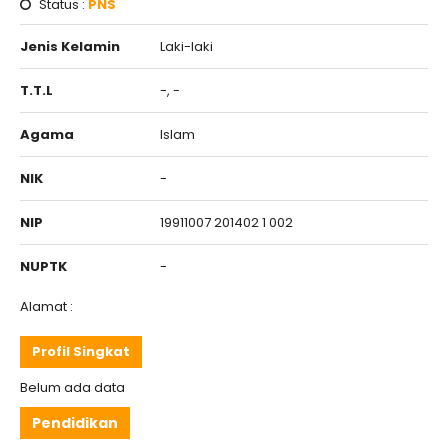
Status :
PNS
Jenis Kelamin
Laki-laki
T.T.L
-, -
Agama
Islam
NIK
-
NIP
19911007 201402 1 002
NUPTK
-
Alamat :
Profil Singkat
Belum ada data
Pendidikan