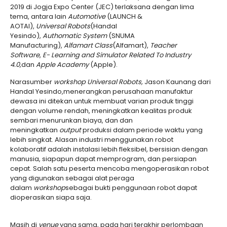
2019 di Jogja Expo Center (JEC) terlaksana dengan lima
tema, antara lain
Automotive
(LAUNCH &
AOTAI),
U
niversal
R
obots
(Handal
Yesindo),
Authomatic
System
(SNUMA
Manufacturing),
Alfamart Class
(Alfamart),
Teacher
Software
,
E- Learning and Simulator Related To Industry
4.0
,
dan
Apple Academy
(Apple).
Narasumber
workshop
Universal Robots
,
Jason Kaunang dari
Handal Yesindo,menerangkan perusahaan manufaktur
dewasa ini ditekan untuk membuat varian produk tinggi
dengan volume rendah, meningkatkan kealitas produk
sembari menurunkan biaya, dan dan
meningkatkan
output
produksi dalam periode waktu yang
lebih singkat. Alasan industri menggunakan robot
kolaboratif adalah instalasi lebih fleksibel, bersisian dengan
manusia, siapapun dapat memprogram, dan persiapan
cepat. Salah satu peserta mencoba mengoperasikan robot
yang digunakan sebagai alat peraga
dalam
workshop
sebagai bukti penggunaan robot dapat
dioperasikan siapa saja.
Masih di
venue
yang sama, pada hari terakhir perlombaan