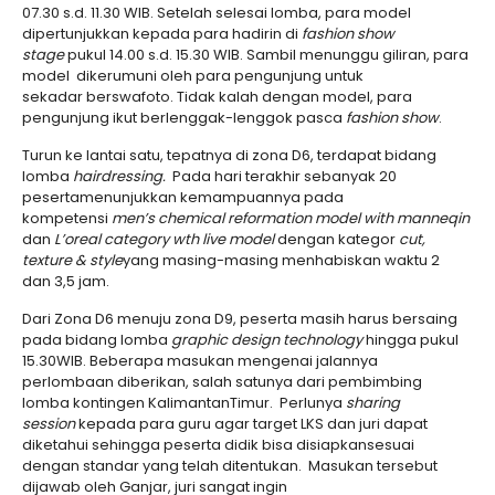
07.30 s.d. 11.30 WIB. Setelah selesai lomba, para model
dipertunjukkan kepada para hadirin di
fashion show
stage
pukul 14.00 s.d. 15.30 WIB. Sambil menunggu giliran, para
model dikerumuni oleh para pengunjung untuk
sekadar berswafoto. Tidak kalah dengan model, para
pengunjung ikut berlenggak-lenggok pasca
fashion show
.
Turun ke lantai satu, tepatnya di zona D6, terdapat bidang
lomba
h
airdressing
.
Pada hari terakhir sebanyak 20
pesertamenunjukkan kemampuannya pada
kompetensi
men’s chemical reformation model with manneqin
dan
L
’oreal category wth live model
dengan kategor
cut,
texture & style
yang masing-masing menhabiskan waktu 2
dan 3,5 jam.
Dari Zona D6 menuju zona D9, peserta masih harus bersaing
pada bidang lomba
graphic design technology
hingga pukul
15.30WIB. Beberapa masukan mengenai jalannya
perlombaan diberikan, salah satunya dari pembimbing
lomba kontingen KalimantanTimur. Perlunya
sharing
session
kepada para guru agar target LKS dan juri dapat
diketahui sehingga peserta didik bisa disiapkansesuai
dengan standar yang telah ditentukan. Masukan tersebut
dijawab oleh Ganjar, juri sangat ingin