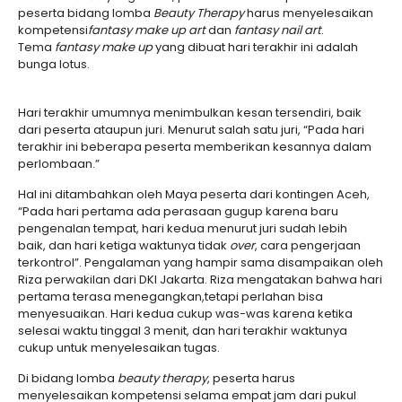
peserta bidang lomba
Beauty Therapy
harus menyelesaikan
kompetensi
fantasy make up art
dan
fantasy nail art
.
Tema
fantasy make up
yang dibuat hari terakhir ini adalah
bunga lotus.
Hari terakhir umumnya menimbulkan kesan tersendiri, baik
dari peserta ataupun juri. Menurut salah satu juri, “Pada hari
terakhir ini beberapa peserta memberikan kesannya dalam
perlombaan.”
Hal ini ditambahkan oleh Maya peserta dari kontingen Aceh,
“Pada hari pertama ada perasaan gugup karena baru
pengenalan tempat, hari kedua menurut juri sudah lebih
baik, dan hari ketiga waktunya tidak
over
, cara pengerjaan
terkontrol”. Pengalaman yang hampir sama disampaikan oleh
Riza perwakilan dari DKI Jakarta. Riza mengatakan bahwa hari
pertama terasa menegangkan,tetapi perlahan bisa
menyesuaikan. Hari kedua cukup was-was karena ketika
selesai waktu tinggal 3 menit, dan hari terakhir waktunya
cukup untuk menyelesaikan tugas.
Di bidang lomba
beauty
therapy
, peserta harus
menyelesaikan kompetensi selama empat jam dari pukul