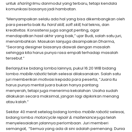
untuk
sharing
ilmu danmodul yang terbaru, tetapi kendala
komunikasi biasanya jadi hambatan.
“Menyampaikan selalu ada hal yang bisa dikembangkan oleh
para peserta baik itu
hard skill, soft skill
, hal teknis, dan
kreativitas. Konsistensi juga sangat penting, agar
mendapatkan hasil akhir yang baik,” ujar Budi, salah satu juri,
menambahkan. Masukan lainjuga disampaikan Dharma,
“Seorang designer biasanya diawali dengan masalah
sehingga kita harus punya rasa empati terhadap masalah
tersebut.”
Berlanjut ke bidang lomba lainnya, pukul 16.20 WIB bidang
lomba
m
obile
r
obotic
telah selesai dilaksanakan. Salah satu
juri memberikan motivasi kepada para peserta, “Juara itu
harus punya mental juara bukan hanya pantang
menyerah, tetapi juga menerima kekalahan. Usaha sudah
dilakukan secara maksimal, jangan lagi dipikirkan menang
atau kalah.”
Sekitar 40 menit setelag bidang lomba
mobile robotic
selesai,
bidang lomba
motorcycle repair & maitenance
juga telah
menyelesaiakan jalannya perlombaan. Juri memberi
semangat, “Semua yang ada di sini adalah pemenang. Dunia