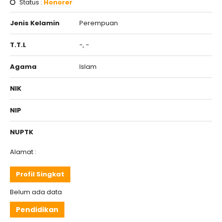
Status :
Honorer
Jenis Kelamin
Perempuan
T.T.L
-, -
Agama
Islam
NIK
NIP
NUPTK
Alamat :
Profil Singkat
Belum ada data
Pendidikan