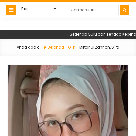
Segenap Guru dan Tenaga Kependidik
Anda ada di :
Beranda
-
GTK
-
Miftahul Zannah, S.Pd