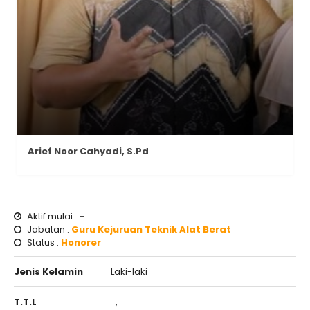
Arief Noor Cahyadi, S.Pd
Aktif mulai :
-
Jabatan :
Guru Kejuruan Teknik Alat Berat
Status :
Honorer
Jenis Kelamin
Laki-laki
T.T.L
-, -