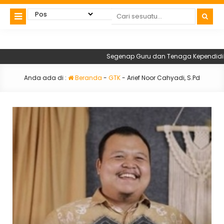
Segenap Guru dan Tenaga Kependidikan 
Anda ada di :
Beranda
-
GTK
-
Arief Noor Cahyadi, S.Pd