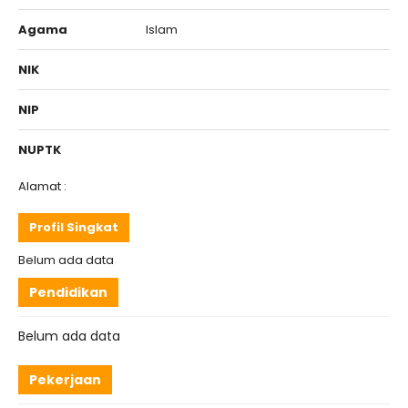
Agama
Islam
NIK
NIP
NUPTK
Alamat :
Profil Singkat
Belum ada data
Pendidikan
Belum ada data
Pekerjaan