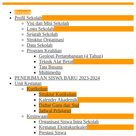
Beranda
Profil Sekolah
Visi dan Misi Sekolah
Logo Sekolah
Sejarah Sekolah
Struktur Organisasi
Data Sekolah
Program Keahlian
Geologi Pertambangan (4 Tahun)
Teknik Alat Berat
Tata Busana
Multimedia
PENERIMAAN SISWA BARU 2023-2024
Unit Kegiatan
Kurikulum
Struktur Kurikulum
Kalender Akademik
Daftar Guru dan Staf
Jadwal Pelajaran
Kesiswaan
Organisasi Siswa Intra Sekolah
Kegiatan Ekstrakurikuler
Prestasi Siswa