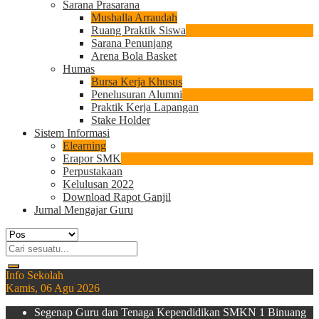
Sarana Prasarana
Mushalla Arraudah
Ruang Praktik Siswa
Sarana Penunjang
Arena Bola Basket
Humas
Bursa Kerja Khusus
Penelusuran Alumni
Praktik Kerja Lapangan
Stake Holder
Sistem Informasi
Elearning
Erapor SMK
Perpustakaan
Kelulusan 2022
Download Rapot Ganjil
Jurnal Mengajar Guru
Info Sekolah
Kamis, 06 Agu 2026
Segenap Guru dan Tenaga Kependidikan SMKN 1 Binuang